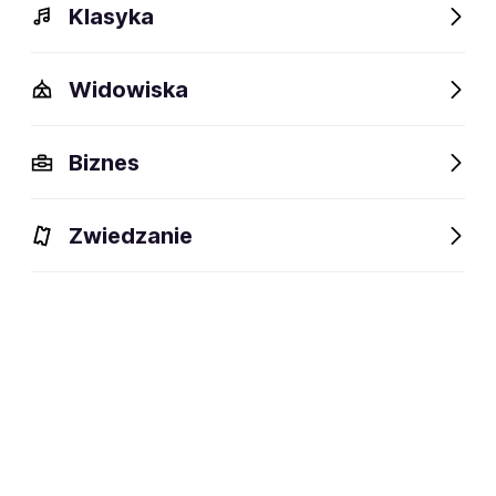
Klasyka
Widowiska
Biznes
Zwiedzanie
Bilety
Dlaczego warto?
O wydarzeniu
Artyści
BILETY