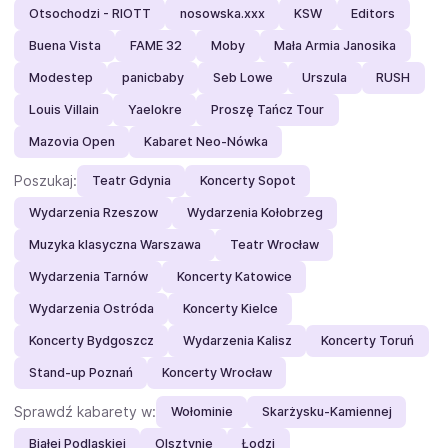
Otsochodzi - RIOTT
nosowska.xxx
KSW
Editors
Buena Vista
FAME 32
Moby
Mała Armia Janosika
Modestep
panicbaby
Seb Lowe
Urszula
RUSH
Louis Villain
Yaelokre
Proszę Tańcz Tour
Mazovia Open
Kabaret Neo-Nówka
Poszukaj:
Teatr Gdynia
Koncerty Sopot
Wydarzenia Rzeszow
Wydarzenia Kołobrzeg
Muzyka klasyczna Warszawa
Teatr Wrocław
Wydarzenia Tarnów
Koncerty Katowice
Wydarzenia Ostróda
Koncerty Kielce
Koncerty Bydgoszcz
Wydarzenia Kalisz
Koncerty Toruń
Stand-up Poznań
Koncerty Wrocław
Sprawdź kabarety w:
Wołominie
Skarżysku-Kamiennej
Białej Podlaskiej
Olsztynie
Łodzi