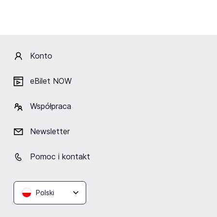
Łukasz Borowiecki – kontrabas, akordeon
Łukasz Poprawski – saksofony, klarnet
Paweł Żejmo – perkusja
Konto
Artyści
eBilet NOW
Współpraca
Artur Andrus
Newsletter
Pomoc i kontakt
Lokalizacja
Polski