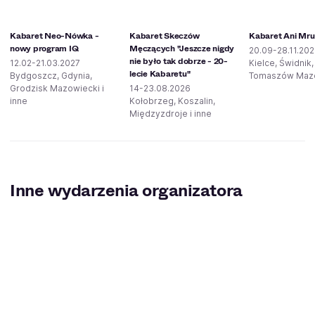
Kabaret Neo-Nówka -
Kabaret Skeczów
Kabaret Ani Mr
nowy program IQ
Męczących "Jeszcze nigdy
20.09-28.11.20
nie było tak dobrze - 20-
12.02-21.03.2027
Kielce, Świdnik,
lecie Kabaretu"
Bydgoszcz, Gdynia,
Tomaszów Maz
Grodzisk Mazowiecki i
14-23.08.2026
inne
Kołobrzeg, Koszalin,
Międzyzdroje i inne
Inne wydarzenia organizatora