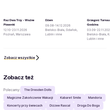
Raz Dwa Trzy - Ważne
Dżem
Grzegorz Turnau
Piosenki
Godzina
09.08-14.12.2026
12.10-23.11.2026
Bielsko-Biała, Gdańsk,
03.09-22.11.20
Poznań, Warszawa
Lublin i inne
Bielsko-Biała, 
Lublin i inne
Zobacz wszystkie
Zobacz też
Polecamy:
The Dresden Dolls
Magiczne Zakończenie Wakacji
Kabaret Smile
Mandoria
Koncerty przy świecach
Dizzee Rascal
Droga Do Boga