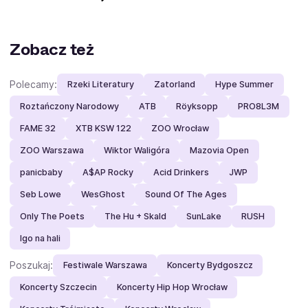
Zobacz też
Polecamy:
Rzeki Literatury
Zatorland
Hype Summer
Roztańczony Narodowy
ATB
Röyksopp
PRO8L3M
FAME 32
XTB KSW 122
ZOO Wrocław
ZOO Warszawa
Wiktor Waligóra
Mazovia Open
panicbaby
A$AP Rocky
Acid Drinkers
JWP
Seb Lowe
WesGhost
Sound Of The Ages
Only The Poets
The Hu + Skald
SunLake
RUSH
Igo na hali
Poszukaj:
Festiwale Warszawa
Koncerty Bydgoszcz
Koncerty Szczecin
Koncerty Hip Hop Wrocław