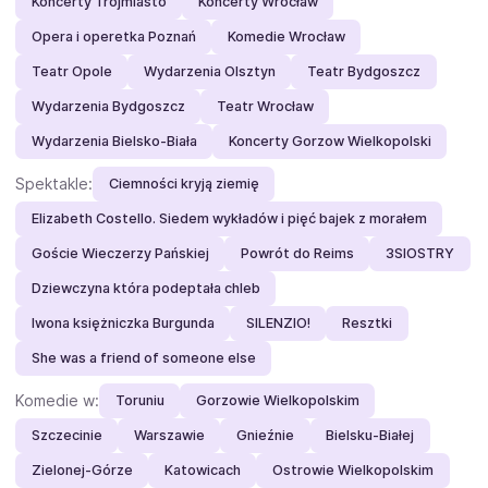
Koncerty Trójmiasto
Koncerty Wrocław
Opera i operetka Poznań
Komedie Wrocław
Teatr Opole
Wydarzenia Olsztyn
Teatr Bydgoszcz
Wydarzenia Bydgoszcz
Teatr Wrocław
Wydarzenia Bielsko-Biała
Koncerty Gorzow Wielkopolski
Spektakle:
Ciemności kryją ziemię
Elizabeth Costello. Siedem wykładów i pięć bajek z morałem
Goście Wieczerzy Pańskiej
Powrót do Reims
3SIOSTRY
Dziewczyna która podeptała chleb
Iwona księżniczka Burgunda
SILENZIO!
Resztki
She was a friend of someone else
Komedie w:
Toruniu
Gorzowie Wielkopolskim
Szczecinie
Warszawie
Gnieźnie
Bielsku-Białej
Zielonej-Górze
Katowicach
Ostrowie Wielkopolskim