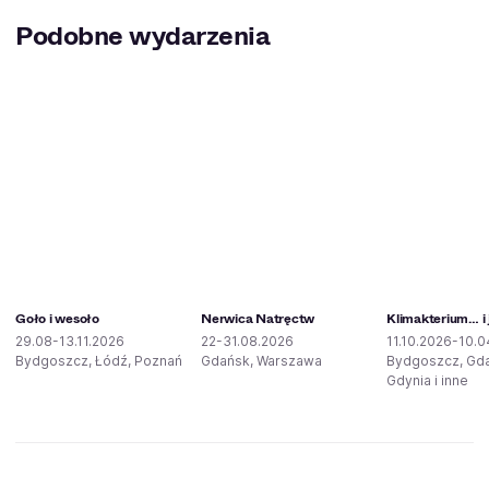
Podobne wydarzenia
Goło i wesoło
Nerwica Natręctw
Klimakterium… i 
29.08-13.11.2026
22-31.08.2026
11.10.2026-10.0
Bydgoszcz, Łódź, Poznań
Gdańsk, Warszawa
Bydgoszcz, Gd
Gdynia i inne