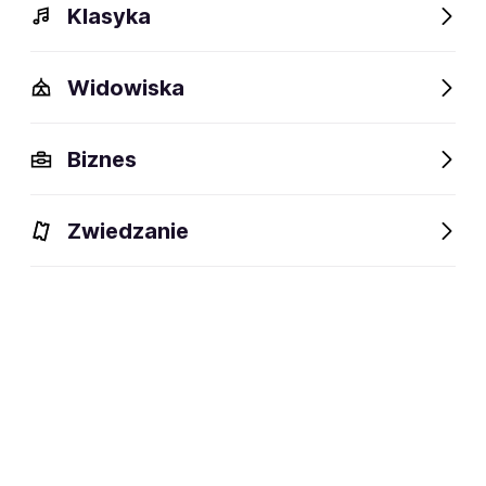
Klasyka
Widowiska
Biznes
Zwiedzanie
Dlaczego warto?
O wydarzeniu
Lokalizacja
Dlaczego warto?