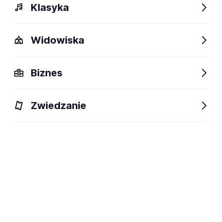
Klasyka
Bilety na spektakle komediowe
Widowiska
Polecamy
Biznes
Zwiedzanie
Genialny pomysł
23.08.2026-18.06.2027
Kalisz, Kraków, Łódź i inne