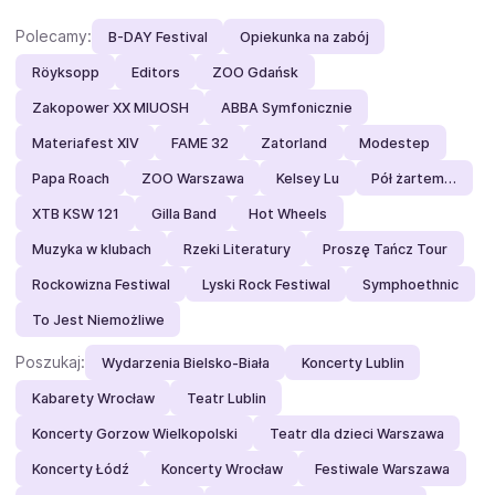
Polecamy:
B-DAY Festival
Opiekunka na zabój
Röyksopp
Editors
ZOO Gdańsk
Zakopower XX MIUOSH
ABBA Symfonicznie
Materiafest XIV
FAME 32
Zatorland
Modestep
Papa Roach
ZOO Warszawa
Kelsey Lu
Pół żartem…
XTB KSW 121
Gilla Band
Hot Wheels
Muzyka w klubach
Rzeki Literatury
Proszę Tańcz Tour
Rockowizna Festiwal
Lyski Rock Festiwal
Symphoethnic
To Jest Niemożliwe
Poszukaj:
Wydarzenia Bielsko-Biała
Koncerty Lublin
Kabarety Wrocław
Teatr Lublin
Koncerty Gorzow Wielkopolski
Teatr dla dzieci Warszawa
Koncerty Łódź
Koncerty Wrocław
Festiwale Warszawa