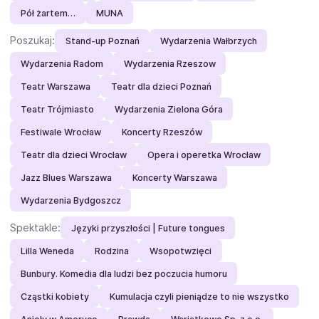
Pół żartem…
MUNA
Poszukaj:
Stand-up Poznań
Wydarzenia Wałbrzych
Wydarzenia Radom
Wydarzenia Rzeszow
Teatr Warszawa
Teatr dla dzieci Poznań
Teatr Trójmiasto
Wydarzenia Zielona Góra
Festiwale Wrocław
Koncerty Rzeszów
Teatr dla dzieci Wrocław
Opera i operetka Wrocław
Jazz Blues Warszawa
Koncerty Warszawa
Wydarzenia Bydgoszcz
Spektakle:
Języki przyszłości | Future tongues
Lilla Weneda
Rodzina
Wsopotwzięci
Bunbury. Komedia dla ludzi bez poczucia humoru
Cząstki kobiety
Kumulacja czyli pieniądze to nie wszystko