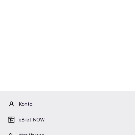
bliscy...
OBSADA
DAVE: Tomasz Schimscheiner
LARRY: Rafał Dziwisz
MUSTAFA: Mateusz Wojtasiński
GORDON: Kajetan Wolniewicz
SPENCER: Andrzej Róg
COLIN: Andrzej Deskur
LEWIS: Mirosław Książek
scenariusz i reżyseria
– Marek Gierszał
dekoracje i kostiumy
– Hanna Sibilski
układy taneczne i sekwencje walki
– Grzegorz Suski
Konto
Lokalizacja
eBilet NOW