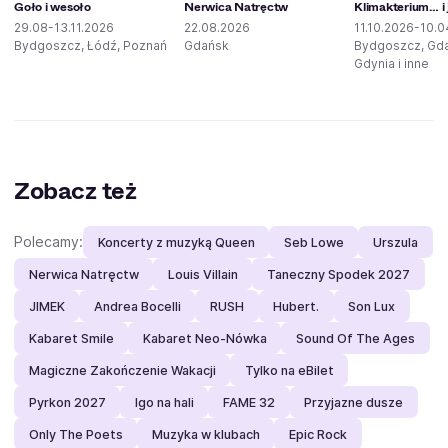
Goło i wesoło
Nerwica Natręctw
Klimakterium… i 
29.08-13.11.2026
22.08.2026
11.10.2026-10.0
Bydgoszcz, Łódź, Poznań
Gdańsk
Bydgoszcz, Gd
Gdynia i inne
Zobacz też
Polecamy:
Koncerty z muzyką Queen
Seb Lowe
Urszula
Nerwica Natręctw
Louis Villain
Taneczny Spodek 2027
JIMEK
Andrea Bocelli
RUSH
Hubert.
Son Lux
Kabaret Smile
Kabaret Neo-Nówka
Sound Of The Ages
Magiczne Zakończenie Wakacji
Tylko na eBilet
Pyrkon 2027
Igo na hali
FAME 32
Przyjazne dusze
Only The Poets
Muzyka w klubach
Epic Rock