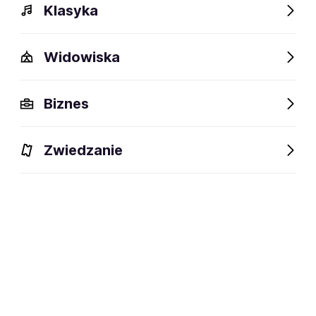
Klasyka
Widowiska
Biznes
Zwiedzanie
Dlaczego warto?
O wydarzeniu
Lokalizacja
Dlaczego warto?