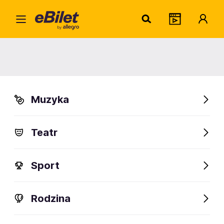
Home
Teatr
Komedia
KOGUT W ROSOLE - Teatr STU
KOGUT W ROSOLE - Teatr STU
Muzyka
Poznań
Organizator:
GRUV ART
Teatr
Sport
FanAlert
36
Rodzina