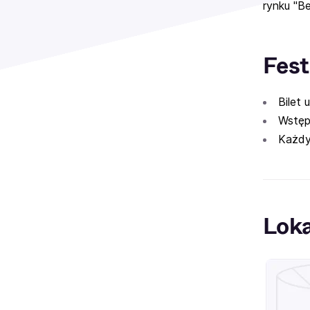
rynku "B
Fest
Bilet 
Wstęp
Każdy
Loka