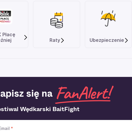
K Płacę
źniej
Raty
Ubezpieczenie
apisz się na
estiwal Wędkarski BaitFight
Email