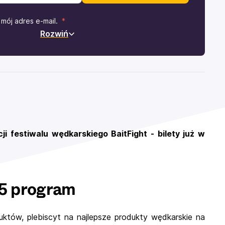
mój adres e-mail.
Rozwiń
i festiwalu wędkarskiego BaitFight - bilety już w
25 program
uktów, plebiscyt na najlepsze produkty wędkarskie na