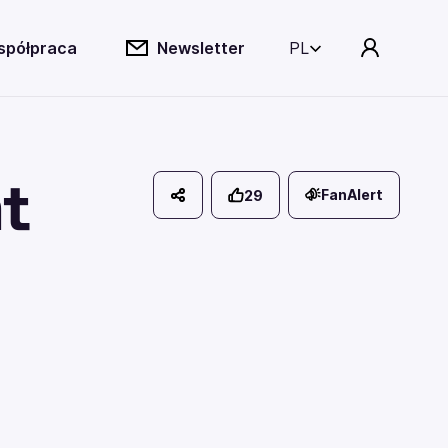
spółpraca
Newsletter
PL
t
FanAlert
29