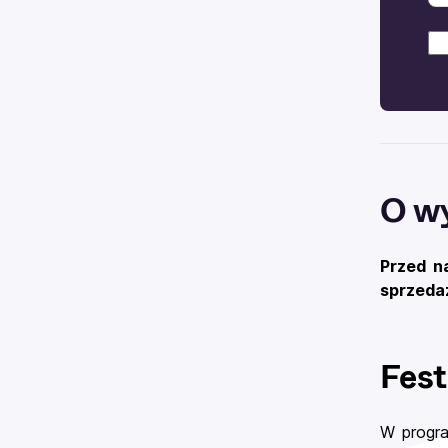
O w
Przed na
sprzeda
Fest
W progra