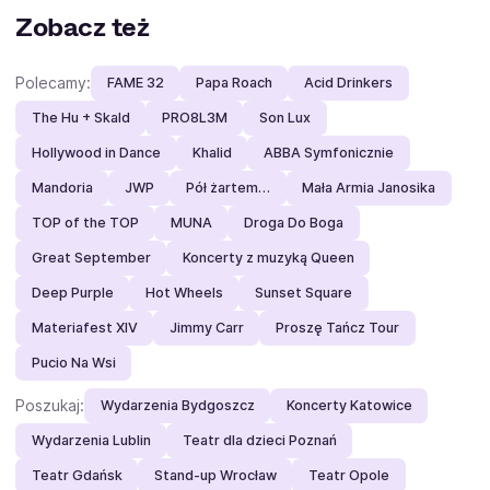
Zobacz też
Polecamy:
FAME 32
Papa Roach
Acid Drinkers
The Hu + Skald
PRO8L3M
Son Lux
Hollywood in Dance
Khalid
ABBA Symfonicznie
Mandoria
JWP
Pół żartem…
Mała Armia Janosika
TOP of the TOP
MUNA
Droga Do Boga
Great September
Koncerty z muzyką Queen
Deep Purple
Hot Wheels
Sunset Square
Materiafest XIV
Jimmy Carr
Proszę Tańcz Tour
Pucio Na Wsi
Poszukaj:
Wydarzenia Bydgoszcz
Koncerty Katowice
Wydarzenia Lublin
Teatr dla dzieci Poznań
Teatr Gdańsk
Stand-up Wrocław
Teatr Opole