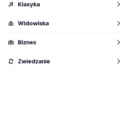
Klasyka
Widowiska
Biznes
Zwiedzanie
Dlaczego warto?
O wydarzeniu
Lokalizacja
Dlaczego warto?