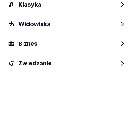
Klasyka
Widowiska
Biznes
Zwiedzanie
Dlaczego warto?
O wydarzeniu
Artyści
Lokalizac
Dlaczego warto?