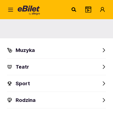
Home
Muzyka
Jazz i Blues
Kandace Springs
Kandace Springs
Muzyka
Kraków
Organizator:
Stowarzyszenie Artystyczno-Edukacyjne "Jazzowy Kraków"
Teatr
Sport
FanAlert
Rodzina