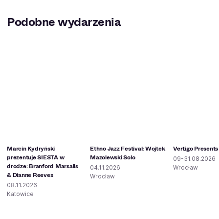
Podobne wydarzenia
Marcin Kydryński
Ethno Jazz Festival: Wojtek
Vertigo Presents
prezentuje SIESTA w
Mazolewski Solo
09-31.08.2026
drodze: Branford Marsalis
04.11.2026
Wrocław
& Dianne Reeves
Wrocław
08.11.2026
Katowice