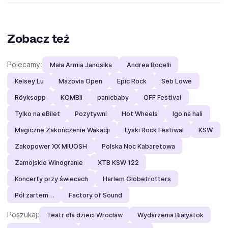
Zobacz też
Polecamy:
Mała Armia Janosika
Andrea Bocelli
Kelsey Lu
Mazovia Open
Epic Rock
Seb Lowe
Röyksopp
KOMBII
panicbaby
OFF Festival
Tylko na eBilet
Pozytywni
Hot Wheels
Igo na hali
Magiczne Zakończenie Wakacji
Lyski Rock Festiwal
KSW
Zakopower XX MIUOSH
Polska Noc Kabaretowa
Zamojskie Winogranie
XTB KSW 122
Koncerty przy świecach
Harlem Globetrotters
Pół żartem…
Factory of Sound
Poszukaj:
Teatr dla dzieci Wrocław
Wydarzenia Białystok