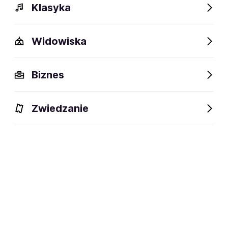
Klasyka
Widowiska
Biznes
Zwiedzanie
Dlaczego warto?
O wydarzeniu
Lokalizacja
Dlaczego warto?