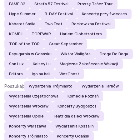
FAME 32
Strefa 57 Festival
Proszę Tańcz Tour
Hype Summer
B-DAY Festival
Koncerty przy świecach
Kabaret Smile
Two Feet
Rockowizna Festiwal
KOMBII
TOREWAR
Harlem Globetrotters
TOP of the TOP
Great September
Papugarnia w Gdańsku
Wiktor Waligóra
Droga Do Boga
Son Lux
Kelsey Lu
Magiczne Zakończenie Wakacji
Editors
Igo na hali
WesGhost
Poszukaj:
Wydarzenia Trójmiasto
Wydarzenia Tarnów
Wydarzenia Częstochowa
Komedie Poznań
Wydarzenia Wrocław
Koncerty Bydgoszcz
Wydarzenia Opole
Teatr dla dzieci Wrocław
Koncerty Warszawa
Wydarzenia Koszalin
Koncerty Trójmiasto
Koncerty Gdańsk