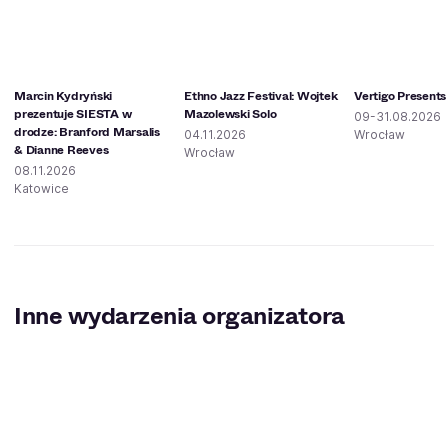
Marcin Kydryński
Ethno Jazz Festival: Wojtek
Vertigo Presents
prezentuje SIESTA w
Mazolewski Solo
09-31.08.2026
drodze: Branford Marsalis
04.11.2026
Wrocław
& Dianne Reeves
Wrocław
08.11.2026
Katowice
Inne wydarzenia organizatora