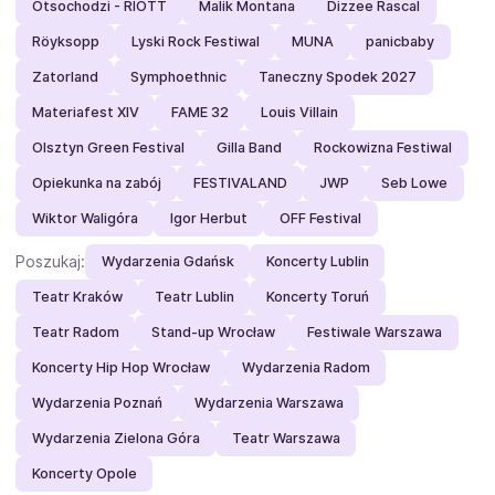
Otsochodzi - RIOTT
Malik Montana
Dizzee Rascal
Röyksopp
Lyski Rock Festiwal
MUNA
panicbaby
Zatorland
Symphoethnic
Taneczny Spodek 2027
Materiafest XIV
FAME 32
Louis Villain
Olsztyn Green Festival
Gilla Band
Rockowizna Festiwal
Opiekunka na zabój
FESTIVALAND
JWP
Seb Lowe
Wiktor Waligóra
Igor Herbut
OFF Festival
Poszukaj:
Wydarzenia Gdańsk
Koncerty Lublin
Teatr Kraków
Teatr Lublin
Koncerty Toruń
Teatr Radom
Stand-up Wrocław
Festiwale Warszawa
Koncerty Hip Hop Wrocław
Wydarzenia Radom
Wydarzenia Poznań
Wydarzenia Warszawa
Wydarzenia Zielona Góra
Teatr Warszawa
Koncerty Opole