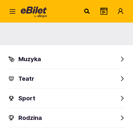
Home
Muzyka
Hip Hop i Rap
OPERAP: ŚLEPCY
OPERAP: ŚLEPCY
Muzyka
Organizator:
2s2s sp. z o.o.
Teatr
FanAlert
50
Sport
Rodzina