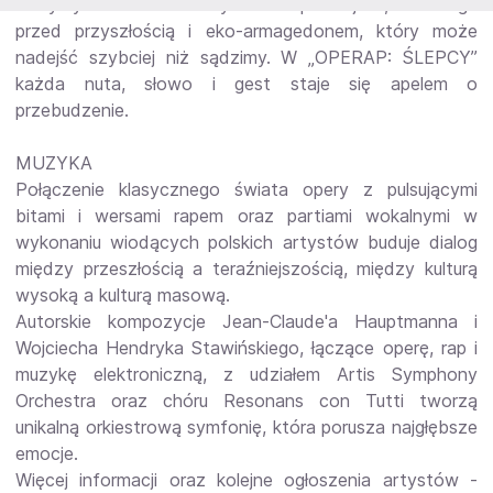
motywy z nowoczesnymi interpretacjami, ostrzega
przed przyszłością i eko-armagedonem, który może
nadejść szybciej niż sądzimy. W „OPERAP: ŚLEPCY”
każda nuta, słowo i gest staje się apelem o
przebudzenie.
MUZYKA
Połączenie klasycznego świata opery z pulsującymi
bitami i wersami rapem oraz partiami wokalnymi w
wykonaniu wiodących polskich artystów buduje dialog
między przeszłością a teraźniejszością, między kulturą
wysoką a kulturą masową.
Autorskie kompozycje Jean-Claude'a Hauptmanna i
Wojciecha Hendryka Stawińskiego, łączące operę, rap i
muzykę elektroniczną, z udziałem Artis Symphony
Orchestra oraz chóru Resonans con Tutti tworzą
unikalną orkiestrową symfonię, która porusza najgłębsze
emocje.
Więcej informacji oraz kolejne ogłoszenia artystów -