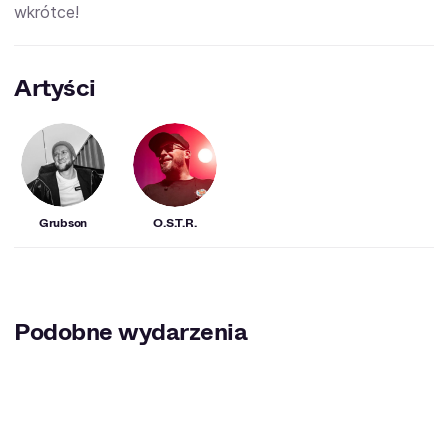
wkrótce!
Artyści
Grubson
O.S.T.R.
Podobne wydarzenia