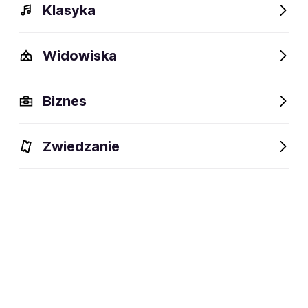
Klasyka
Widowiska
Biznes
Zwiedzanie
Dlaczego warto?
O wydarzeniu
Artyści
Lokalizac
Dlaczego warto?