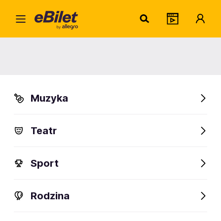
Home
Muzyka
Metal
Road to Mystic Showcase
Road to Mystic Showcase
Muzyka
Gdańsk
Organizator:
Mystic Coalition sp. zoo
Teatr
Sport
FanAlert
Rodzina