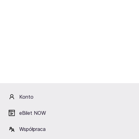
bierze co chce z psychodelicznego rock’n’rolla, punka i
postrocka, by zbudować z tego porywające piosenki.
Belzebong poddusi was gęstymi kłębami przesterów –
ich nowa płyta, zatytułowana „The End is High”, ukazuje
się we włoskim labelu Heavy Psych Sounds Records. Na
finał nieprzeniknioną dźwiękową ciemność sprowadzi na
was Medico Peste. Krakowski zespół ubiegłoroczną
płytą „Aesthetic of Hunger” rzucił wyzwanie
największym tuzom polskiego black metalu.
Partnerami konkursu są Antyradio oraz Stowarzyszenie
Autorów ZAiKS
Konto
Artyści
eBilet NOW
Współpraca