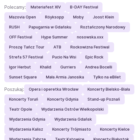
Polecamy:
Materiafest XIV
B-DAY Festival
Mazovia Open
Röyksopp
Moby
Joost Klein
RUSH
Papugarnia w Gdańsku
Roztańczony Narodowy
OFF Festival
Hype Summer
nosowska.xxx
Proszę Tańcz Tour
ATB
Rockowizna Festiwal
Strefa 57 Festival
Pucio Na Wsi
Epic Rock
Igor Herbut
Khalid
Gurriers
Andrea Bocelli
Sunset Square
Mała Armia Janosika
Tylko na eBilet
Poszukaj:
Opera i operetka Wrocław
Koncerty Bielsko-Biała
Koncerty Toruń
Koncerty Gdynia
Stand-up Poznań
Teatr Opole
Wydarzenia Ostrów Wielkopolski
Wydarzenia Gdynia
Wydarzenia Gdańsk
Wydarzenia Kalisz
Koncerty Trójmiasto
Koncerty Kielce
Wydarzenia Zabrze
Teatr Katowice
Koncerty Białystok