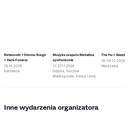
Behemoth + Dimmu Borgir
Muzyka zespołu Metallica
The Hu + Skald
+ Dark Funeral
symfonicznie
19-20.10.2026
25.10.2026
11-27.11.2026
Warszawa
Katowice
Gdynia, Gorzów
Wielkopolski, Kalisz i inne
Inne wydarzenia organizatora