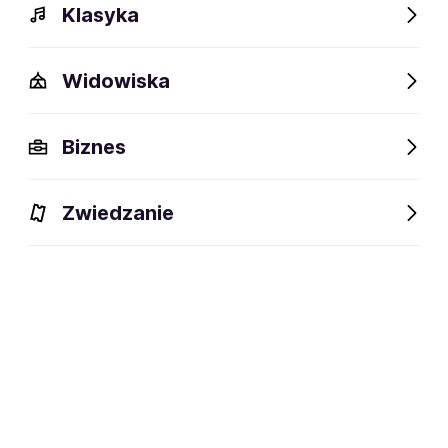
Klasyka
Widowiska
Biznes
Zwiedzanie
Dlaczego warto?
O wydarzeniu
Lokalizacja
Dlaczego warto?