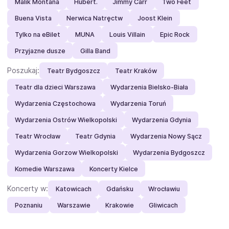
Malik Montana
Hubert.
Jimmy Carr
Two Feet
Buena Vista
Nerwica Natręctw
Joost Klein
Tylko na eBilet
MUNA
Louis Villain
Epic Rock
Przyjazne dusze
Gilla Band
Poszukaj:
Teatr Bydgoszcz
Teatr Kraków
Teatr dla dzieci Warszawa
Wydarzenia Bielsko-Biała
Wydarzenia Częstochowa
Wydarzenia Toruń
Wydarzenia Ostrów Wielkopolski
Wydarzenia Gdynia
Teatr Wrocław
Teatr Gdynia
Wydarzenia Nowy Sącz
Wydarzenia Gorzow Wielkopolski
Wydarzenia Bydgoszcz
Komedie Warszawa
Koncerty Kielce
Koncerty w:
Katowicach
Gdańsku
Wrocławiu
Poznaniu
Warszawie
Krakowie
Gliwicach