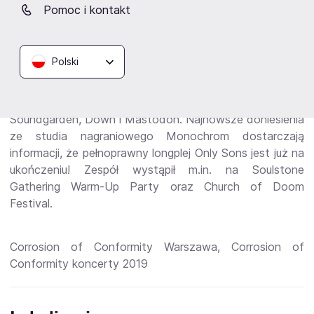
Black Label Society, Soulfly czy Whitesnake.
Pomoc i kontakt
Only Sons to zespół z Krakowa, który debiutował w
Polski
2018 roku materiałem zatytułowanym „Love, Drugs,
Treachery and Deceit”. Mini-album swoim stylem
odwołuje się do wpływów takich grup jak Alice In Chains,
Soundgarden, Down i Mastodon. Najnowsze doniesienia
ze studia nagraniowego Monochrom dostarczają
informacji, że pełnoprawny longplej Only Sons jest już na
ukończeniu! Zespół wystąpił m.in. na Soulstone
Gathering Warm-Up Party oraz Church of Doom
Festival.
Corrosion of Conformity Warszawa, Corrosion of
Conformity koncerty 2019