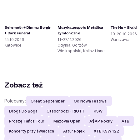
Behemoth + Dimmu Borgir
Muzyka zespołu Metallica
The Hu + Skald
+ Dark Funeral
symfonicznie
19-20.10.2026
25.10.2026
11-27.11.2026
Warszawa
Katowice
Gdynia, Gorzów
Wielkopolski, Kalisz i inne
Zobacz też
Polecamy:
Great September
Od Nowa Festiwal
Droga Do Boga
Otsochodzi - RIOTT
KSW
Proszę Tańcz Tour
Mazovia Open
A$AP Rocky
ATB
Koncerty przy świecach
Artur Rojek
XTB KSW 122