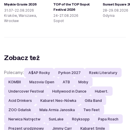
Męskie Granie 2026
TOP of the TOP Sopot
Sunset Square 
Festival 2026
31.07-22.08.2026
28-29.08.2026
Kraków, Warszawa,
24-27.08.2026
Gdynia
Wrocław
Sopot
Zobacz też
Polecamy:
A$AP Rocky
Pyrkon 2027
Rzeki Literatury
KOMBII
Mazovia Open
ATB
Moby
Undercover Festival
Hollywood in Dance
Hubert.
Acid Drinkers
Kabaret Neo-Nówka
Gilla Band
ZOO Gdańsk
Mała Armia Janosika
Two Feet
Nerwica Natręctw
SunLake
Röyksopp
Papa Roach
Prezent urodzinowy
Jimmy Carr
Kabaret Smile