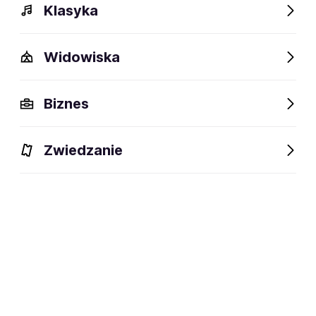
Klasyka
Widowiska
Biznes
Zwiedzanie
Dlaczego warto?
O wydarzeniu
Lokalizacja
Dlaczego warto?