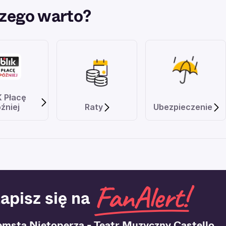
zego warto?
K Płacę
źniej
Raty
Ubezpieczenie
apisz się na
emsta Nietoperza - Teatr Muzyczny Castello