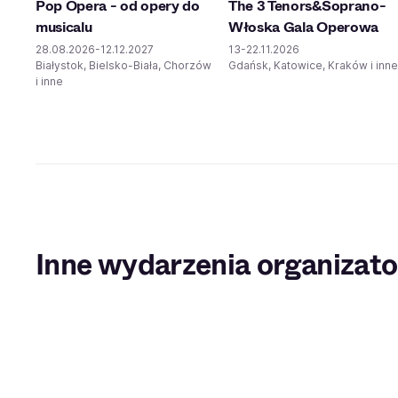
Pop Opera - od opery do
The 3 Tenors&Soprano-
musicalu
Włoska Gala Operowa
28.08.2026-12.12.2027
13-22.11.2026
Białystok, Bielsko-Biała, Chorzów
Gdańsk, Katowice, Kraków i inne
i inne
Inne wydarzenia organizato