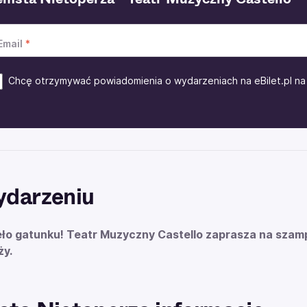
Email
Chcę otrzymywać powiadomienia o wydarzeniach na eBilet.pl na 
ydarzeniu
ło gatunku! Teatr Muzyczny Castello zaprasza na szampa
ży.