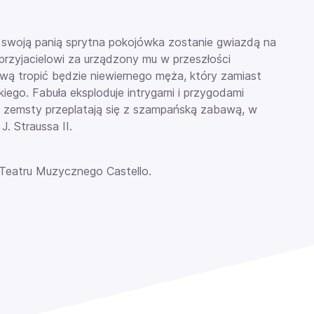
 swoją panią sprytna pokojówka zostanie gwiazdą na
 przyjacielowi za urządzony mu w przeszłości
ą tropić będzie niewiernego męża, który zamiast
iego. Fabuła eksploduje intrygami i przygodami
t zemsty przeplatają się z szampańską zabawą, w
. Straussa II.
 Teatru Muzycznego Castello.