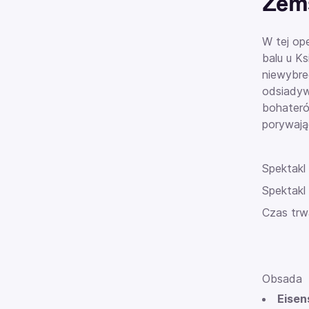
Zems
W tej op
balu u K
niewybre
odsiadyw
bohateró
porywają
Spektakl
Spektakl
Czas trw
Obsada
Eisen