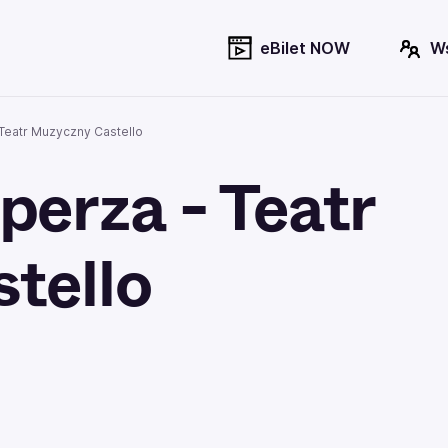
eBilet NOW
W
Teatr Muzyczny Castello
erza - Teatr
tello