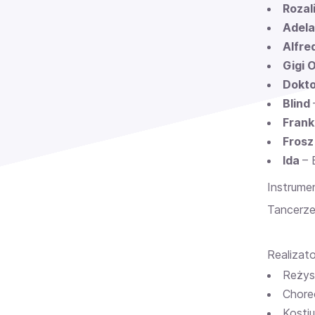
Rozal
Adela
Alfre
Gigi 
Dokto
Blind
Frank
Frosz
Ida
– 
Instrume
Tancerze
Realizato
Reżys
Choreo
Kosti