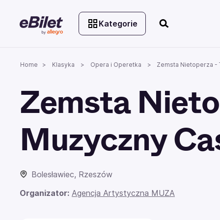
Kategorie
Home
Klasyka
Opera i Operetka
Zemsta Nietoperza - 
Zemsta Nietop
Muzyczny Cas
Bolesławiec, Rzeszów
Organizator:
Agencja Artystyczna MUZA