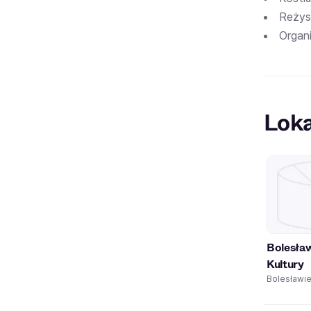
Reżyse
Organ
Loka
Bolesła
Kultury
Bolesławi