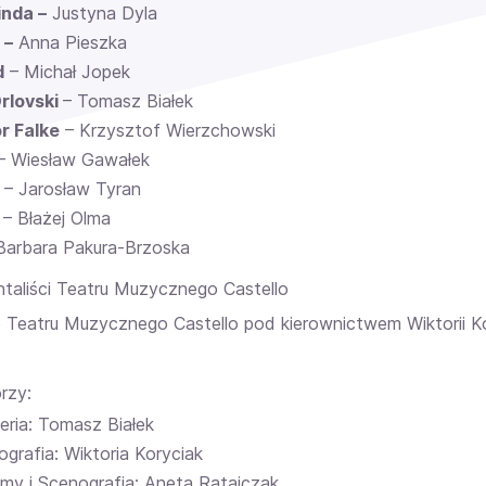
inda –
Justyna Dyla
 –
Anna Pieszka
d
– Michał Jopek
Orlovski
– Tomasz Białek
r Falke
– Krzysztof Wierzchowski
– Wiesław Gawałek
– Jarosław Tyran
– Błażej Olma
Barbara Pakura-Brzoska
ntaliści Teatru Muzycznego Castello
 Teatru Muzycznego Castello pod kierownictwem Wiktorii K
rzy:
eria: Tomasz Białek
grafia: Wiktoria Koryciak
umy i Scenografia: Aneta Ratajczak