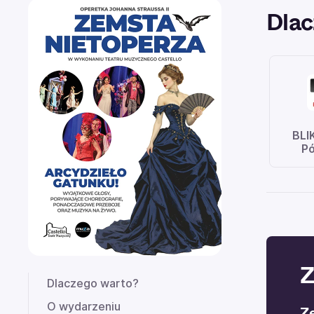
Dlac
BLI
Pó
Z
Dlaczego warto?
O wydarzeniu
Z