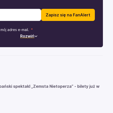
Zapisz się na FanAlert
mój adres e-mail.
Rozwiń
ński spektakl „Zemsta Nietoperza” - bilety już w