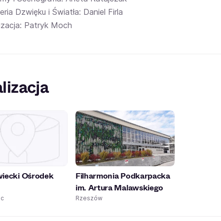
ria Dzwięku i Światła: Daniel Firla
izacja: Patryk Moch
lizacja
wiecki Ośrodek
Filharmonia Podkarpacka
im. Artura Malawskiego
ec
Rzeszów