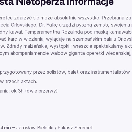
ta Nietoperza informacje
eretce zdarzyć się może absolutnie wszystko. Przebrana za
sięcia Orlovskiego, Dr. Falkę urządzi pyszną zemstę swojemu
dny kawał. Temperamentna Rozalinda pod maską karnawałow
ać karę w więzieniu, wyląduje na szampańskim balu u Orlovsk
w. Zdrady małżeńskie, występki i wreszcie spektakularny ak
cym akompaniamencie walców giganta operetki wiedeńskiej, J
 przygotowany przez solistów, balet oraz instrumentalistów
 w trzech aktach.
ania: ok 3h (dwie przerwy)
stein
– Jarosław Bielecki / Łukasz Seremet