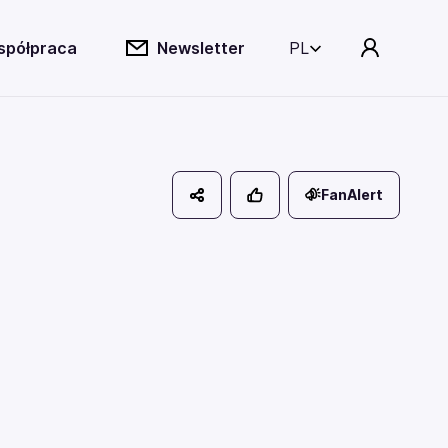
spółpraca
Newsletter
PL
FanAlert