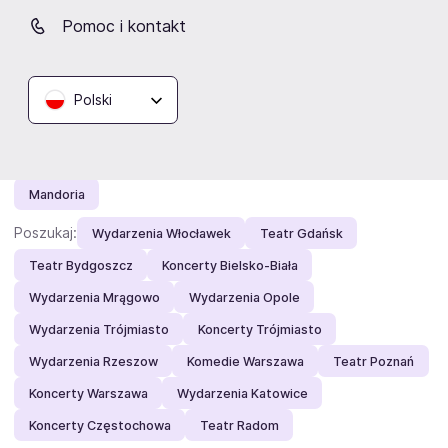
Undercover Festival
Deep Purple
Louis Villain
Pomoc i kontakt
Sunset Square
Droga Do Boga
Papugarnia w Gdańsku
Hubert.
Symphoethnic
Acid Drinkers
Taneczny Spodek 2027
Igor Herbut
Gilla Band
Polski
Roztańczony Narodowy
Urszula
Otsochodzi - RIOTT
TOREWAR
Proszę Tańcz Tour
Harlem Globetrotters
Mandoria
Poszukaj:
Wydarzenia Włocławek
Teatr Gdańsk
Teatr Bydgoszcz
Koncerty Bielsko-Biała
Wydarzenia Mrągowo
Wydarzenia Opole
Wydarzenia Trójmiasto
Koncerty Trójmiasto
Wydarzenia Rzeszow
Komedie Warszawa
Teatr Poznań
Koncerty Warszawa
Wydarzenia Katowice
Koncerty Częstochowa
Teatr Radom