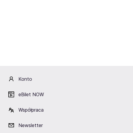
Ciekawe miejsca w okolicy
Wydział Pedagogiczno-
Artystyczny w Kaliszu
Kalisz
Konto
eBilet NOW
Zobacz też
Współpraca
Polecamy:
Sound Of The Ages
A$AP Rocky
JWP
OFF Festival
Lyski Rock Festiwal
Only The Poets
Newsletter