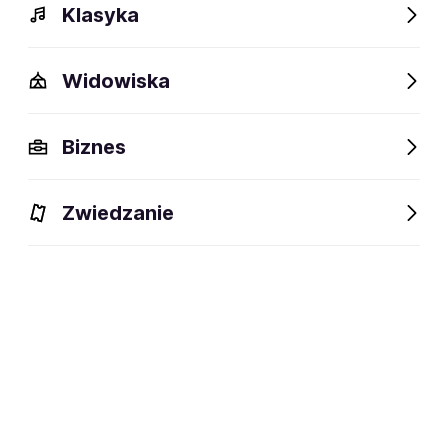
Klasyka
Polecamy
Widowiska
Biznes
Zwiedzanie
Wielka Gala Operowa:
Krzysztof Knapczyk,
Carmen, La Traviata,
Turandot
30.08.2026-08.12.2028
Gdańsk, Gorzów
Wielkopolski, Kalisz i inne