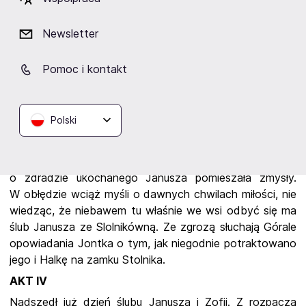
nic o stosunku łączącym tych dwoje. Jednak z jego
słów niektórzy poczynają się domyślać prawdy. Widząc
Newsletter
zmieszanie Janusza i niepokój Zofii, Dziemba, zaufany
Stolnika, każe parę intruzów wygnać za zamkowe
Pomoc i kontakt
wrota.
AKT III
W górach, w rodzinnej wsi Halki i Jontka, w dzień
Polski
świąteczny Górale odpoczywają po całotygodniowej
pracy, niektórzy tańczą wesoło. Pogodną atmosferę
mąci pojawienie się Jontka i Halki, której wiadomość
o zdradzie ukochanego Janusza pomieszała zmysły.
W obłędzie wciąż myśli o dawnych chwilach miłości, nie
wiedząc, że niebawem tu właśnie we wsi odbyć się ma
ślub Janusza ze Slolnikówną. Ze zgrozą słuchają Górale
opowiadania Jontka o tym, jak niegodnie potraktowano
jego i Halkę na zamku Stolnika.
AKT IV
Nadszedł już dzień ślubu Janusza i Zofii. Z rozpaczą