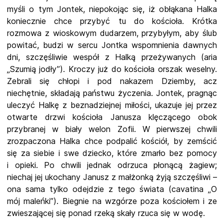
myśli o tym Jontek, niepokojąc się, iż obłąkana Halka
koniecznie chce przybyć tu do kościoła. Krótka
rozmowa z wioskowym dudarzem, przybyłym, aby ślub
powitać, budzi w sercu Jontka wspomnienia dawnych
dni, szczęśliwie wespół z Halką przeżywanych (aria
„Szumią jodły”). Kroczy już do kościoła orszak weselny.
Zebrali się chłopi i pod nakazem Dziemby, acz
niechętnie, składają państwu życzenia. Jontek, pragnąc
uleczyć Halkę z beznadziejnej miłości, ukazuje jej przez
otwarte drzwi kościoła Janusza klęczącego obok
przybranej w biały welon Zofii. W pierwszej chwili
zrozpaczona Halka chce podpalić kościół, by zemścić
się za siebie i swe dziecko, które zmarło bez pomocy
i opieki. Po chwili jednak odrzuca płonącą żagiew;
niechaj jej ukochany Janusz z małżonką żyją szczęśliwi –
ona sama tylko odejdzie z tego świata (cavatina „O
mój maleńki”). Biegnie na wzgórze poza kościołem i ze
zwieszającej się ponad rzeką skały rzuca się w wodę.