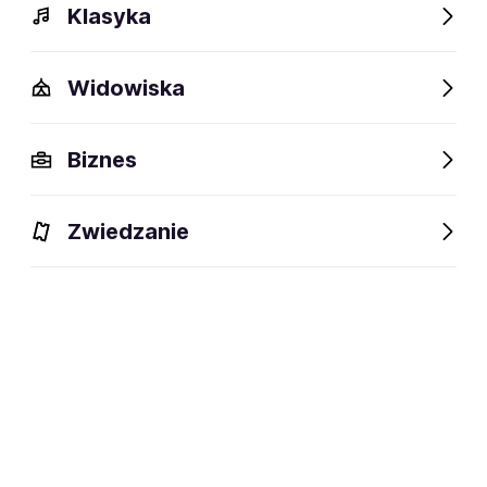
Klasyka
Widowiska
Biznes
Zwiedzanie
Bilety
Dlaczego warto?
O wydarzeniu
Lokalizacj
BILETY
Filtruj