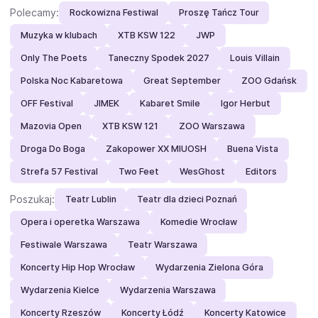
Polecamy:
Rockowizna Festiwal
Proszę Tańcz Tour
Muzyka w klubach
XTB KSW 122
JWP
Only The Poets
Taneczny Spodek 2027
Louis Villain
Polska Noc Kabaretowa
Great September
ZOO Gdańsk
OFF Festival
JIMEK
Kabaret Smile
Igor Herbut
Mazovia Open
XTB KSW 121
ZOO Warszawa
Droga Do Boga
Zakopower XX MIUOSH
Buena Vista
Strefa 57 Festival
Two Feet
WesGhost
Editors
Poszukaj:
Teatr Lublin
Teatr dla dzieci Poznań
Opera i operetka Warszawa
Komedie Wrocław
Festiwale Warszawa
Teatr Warszawa
Koncerty Hip Hop Wrocław
Wydarzenia Zielona Góra
Wydarzenia Kielce
Wydarzenia Warszawa
Koncerty Rzeszów
Koncerty Łódź
Koncerty Katowice