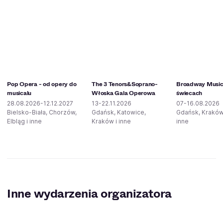
Pop Opera - od opery do
The 3 Tenors&Soprano-
Broadway Musica
musicalu
Włoska Gala Operowa
świecach
28.08.2026-12.12.2027
13-22.11.2026
07-16.08.2026
Bielsko-Biała, Chorzów,
Gdańsk, Katowice,
Gdańsk, Kraków
Elbląg i inne
Kraków i inne
inne
Inne wydarzenia organizatora