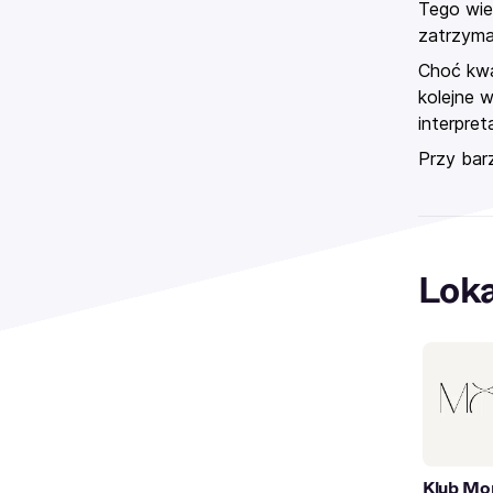
Tego wie
zatrzyma
Choć kwa
kolejne 
interpret
Przy bar
Loka
Klub Mo