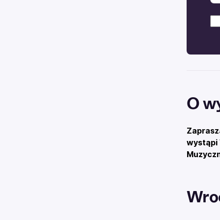
O w
Zaprasz
wystąpi
Muzyczną
Wro