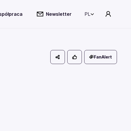
spółpraca
Newsletter
PL
FanAlert