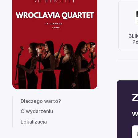
BLI
Pó
Z
Dlaczego warto?
O wydarzeniu
W
Lokalizacja