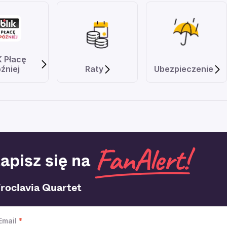
K Płacę
źniej
Raty
Ubezpieczenie
apisz się na
roclavia Quartet
Email