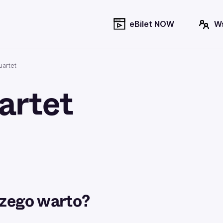
eBilet NOW
W
uartet
artet
zego warto?