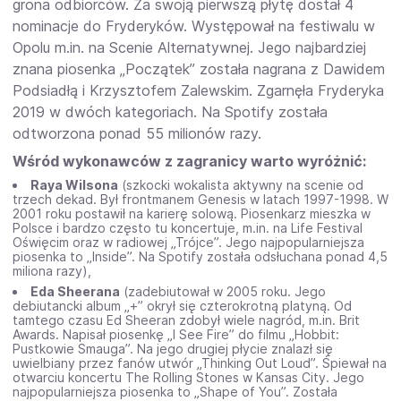
grona odbiorców. Za swoją pierwszą płytę dostał 4
nominacje do Fryderyków. Występował na festiwalu w
Opolu m.in. na Scenie Alternatywnej. Jego najbardziej
znana piosenka „Początek” została nagrana z Dawidem
Podsiadłą i Krzysztofem Zalewskim. Zgarnęła Fryderyka
2019 w dwóch kategoriach. Na Spotify została
odtworzona ponad 55 milionów razy.
Wśród wykonawców z zagranicy warto wyróżnić:
Raya Wilsona
(szkocki wokalista aktywny na scenie od
trzech dekad. Był frontmanem Genesis w latach 1997-1998. W
2001 roku postawił na karierę solową. Piosenkarz mieszka w
Polsce i bardzo często tu koncertuje, m.in. na Life Festival
Oświęcim oraz w radiowej „Trójce”. Jego najpopularniejsza
piosenka to „Inside”. Na Spotify została odsłuchana ponad 4,5
miliona razy),
Eda Sheerana
(zadebiutował w 2005 roku. Jego
debiutancki album „+” okrył się czterokrotną platyną. Od
tamtego czasu Ed Sheeran zdobył wiele nagród, m.in. Brit
Awards. Napisał piosenkę „I See Fire” do filmu „Hobbit:
Pustkowie Smauga”. Na jego drugiej płycie znalazł się
uwielbiany przez fanów utwór „Thinking Out Loud”. Śpiewał na
otwarciu koncertu The Rolling Stones w Kansas City. Jego
najpopularniejsza piosenka to „Shape of You”. Została