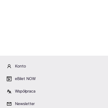
Artur Rojek,
Kortez,
Piotr Odoszewski,
Kuba Dąbrowski,
oysterboy,
Lukas Flint,
Adaś,
Jakub Skorupa,
Jann,
Konto
Piotr Zioła.
eBilet NOW
Oni wszyscy znaleźli się na topowych miejscach wśród
miłośników alternatywy. Warto jednak przyjrzeć się
niektórym z nich nieco bliżej.
Współpraca
Jan Rozmanowski, czyli Jann
zadebiutował w 2020
Newsletter
roku. Jego debiutancka piosenka to „Do You Wanna