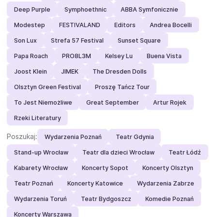
Deep Purple
Symphoethnic
ABBA Symfonicznie
Modestep
FESTIVALAND
Editors
Andrea Bocelli
Son Lux
Strefa 57 Festival
Sunset Square
Papa Roach
PRO8L3M
Kelsey Lu
Buena Vista
Joost Klein
JIMEK
The Dresden Dolls
Olsztyn Green Festival
Proszę Tańcz Tour
To Jest Niemożliwe
Great September
Artur Rojek
Rzeki Literatury
Poszukaj:
Wydarzenia Poznań
Teatr Gdynia
Stand-up Wrocław
Teatr dla dzieci Wrocław
Teatr Łódź
Kabarety Wrocław
Koncerty Sopot
Koncerty Olsztyn
Teatr Poznań
Koncerty Katowice
Wydarzenia Zabrze
Wydarzenia Toruń
Teatr Bydgoszcz
Komedie Poznań
Koncerty Warszawa