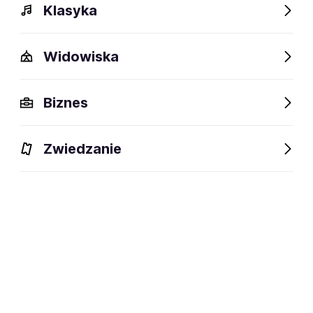
Klasyka
Błażej Król
Czesław Mozil
Widowiska
Biznes
Ray Wilson
kurtains
Zwiedzanie
Alec Benjamin
Asaf Avidan
Bradley Simpson
D4vd