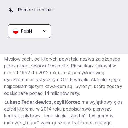
Come Over?”. Występował na Great September Festival.
Dawał koncerty m.in. w Bratysławie i Budapeszcie. W
Pomoc i kontakt
2023 roku wypuścił piosenkę „Gladiator”, która
startowała w konkursie „Tu bije serce Europy!
Wybieramy hit na Eurowizję”. Zajęła drugie miejsce, ale
Polski
na Spotify stała się najpopularniejszym kawałkiem tego
artysty (została odsłuchana ponad 37 milionów razy).
Artur Rojek
jest znany fanom rocka. Urodził się w
Mysłowicach, od których powstała nazwa założonego
przez niego zespołu Myslovitz. Piosenkarz śpiewał w
nim od 1992 do 2012 roku. Jest pomysłodawcą i
dyrektorem artystycznym Off Festivalu. Aktualnie jego
najpopularniejszym kawałkiem są „Syreny”, które zostały
odsłuchane ponad 14 milionów razy.
Łukasz Federkiewicz, czyli Kortez
ma wyjątkowy głos,
dzięki któremu w 2014 roku podpisał swój pierwszy
kontrakt płytowy. Jego singiel „Zostań” był grany w
radiowej „Trójce” zanim jeszcze trafił do szerszego