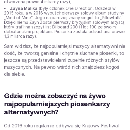
otworzona prawie 4 miliardy razy),
Zayna Malika
(były członek One Direction. Odszedł w
2015 roku, a w 2016 wypuścił pierwszy solowy album studyjny
„Mind of Mine”. Jego najbardziej znany singiel to „Pillowtalk”.
Dzięki niemu Zayn Został pierwszy brytyjskim solowym artystą,
który trafił na szczyt list Billboard 200 i Hot 100 ze swoimi
debiutanckimi projektami. Piosenka została odsłuchana prawie
1,3 miliarda razy).
Sam widzisz, że najpopularniejsi muzycy alternatywni nie
dość, że tworzą genialne i chętnie słuchane piosenki, to
jeszcze są przedstawicielami zupełnie różnych stylów
muzycznych. Na pewno wśród nich znajdziesz kogoś
dla siebie.
Gdzie można zobaczyć na żywo
najpopularniejszych piosenkarzy
alternatywnych?
Od 2016 roku regularnie odbywa się Krajowy Festiwal