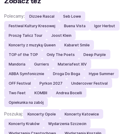
Zobacz też
Polecamy:
Dizzee Rascal
Seb Lowe
Festiwal Kultury Kresowej
Buena Vista
Igor Herbut
Proszę Tańcz Tour
Joost Klein
Koncerty z muzyką Queen
Kabaret Smile
TOP of the TOP
Only The Poets
Deep Purple
Mandoria
Gurriers
Materiafest XIV
ABBA Symfonicznie
Droga Do Boga
Hype Summer
OFF Festival
Pyrkon 2027
Undercover Festival
Two Feet
KOMBII
Andrea Bocelli
Opiekunka na zabój
Poszukaj:
Koncerty Opole
Koncerty Katowice
Koncerty Kraków
Wydarzenia Szczecin
Wydarzenia Częstochowa
Wydarzenia Koszalin