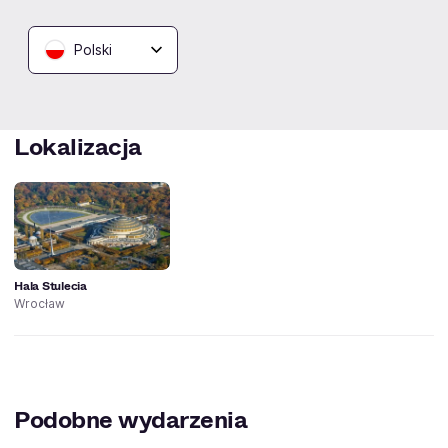
ciepłymi posiłkami dostępnymi w formie szwedzkiego
bufetu po północy serwowany będzie dodatkowo
Polski
żurek.
Lokalizacja
Hala Stulecia
Wrocław
Podobne wydarzenia