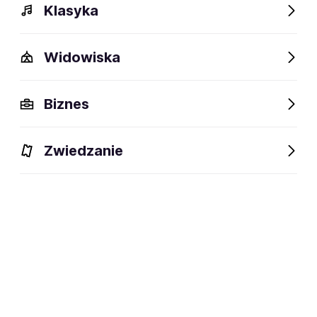
Klasyka
Widowiska
Biznes
Zwiedzanie
Dlaczego warto?
O wydarzeniu
Lokalizacja
Dlaczego warto?