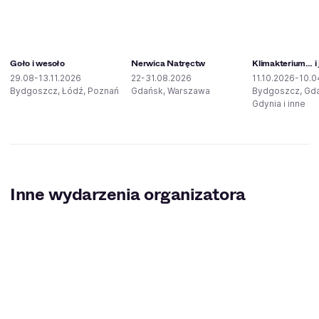
Goło i wesoło
Nerwica Natręctw
Klimakterium… i 
29.08-13.11.2026
22-31.08.2026
11.10.2026-10.0
Bydgoszcz, Łódź, Poznań
Gdańsk, Warszawa
Bydgoszcz, Gd
Gdynia i inne
Inne wydarzenia organizatora