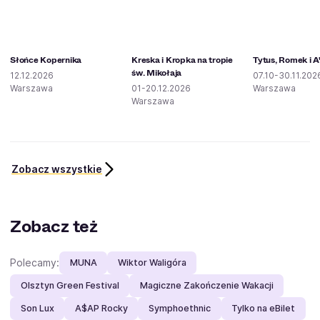
Słońce Kopernika
Kreska i Kropka na tropie
Tytus, Romek i 
św. Mikołaja
12.12.2026
07.10-30.11.202
Warszawa
01-20.12.2026
Warszawa
Warszawa
Zobacz wszystkie
Zobacz też
Polecamy:
MUNA
Wiktor Waligóra
Olsztyn Green Festival
Magiczne Zakończenie Wakacji
Son Lux
A$AP Rocky
Symphoethnic
Tylko na eBilet