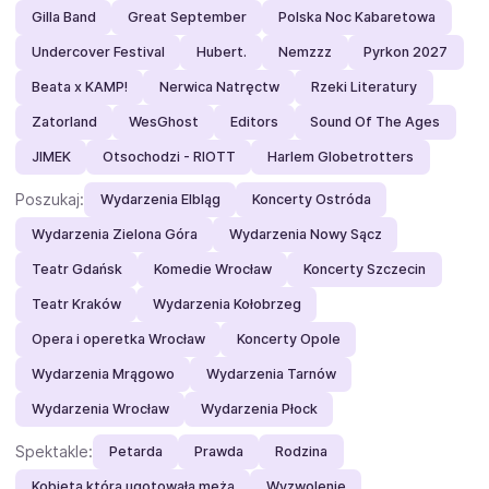
Gilla Band
Great September
Polska Noc Kabaretowa
Undercover Festival
Hubert.
Nemzzz
Pyrkon 2027
Beata x KAMP!
Nerwica Natręctw
Rzeki Literatury
Zatorland
WesGhost
Editors
Sound Of The Ages
JIMEK
Otsochodzi - RIOTT
Harlem Globetrotters
Poszukaj:
Wydarzenia Elbląg
Koncerty Ostróda
Wydarzenia Zielona Góra
Wydarzenia Nowy Sącz
Teatr Gdańsk
Komedie Wrocław
Koncerty Szczecin
Teatr Kraków
Wydarzenia Kołobrzeg
Opera i operetka Wrocław
Koncerty Opole
Wydarzenia Mrągowo
Wydarzenia Tarnów
Wydarzenia Wrocław
Wydarzenia Płock
Spektakle:
Petarda
Prawda
Rodzina
Kobieta która ugotowała męża
Wyzwolenie