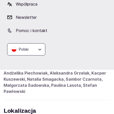
Kostiumy: Joanna Snopek
Współpraca
Asystentka reż.: Andżelika Piechowiak
Charakteryzacja: Mira Wojtczak
Newsletter
Opracowanie muzyczne: Tomasz Sapryk
Pomoc i kontakt
Ruch sceniczny: Tomasz Borkowski
Zdjęcia: Rafał Olejniczak
Opracowanie graficzne: Piotr Grzegorzewski
Polski
Obsada:
Katarzyna Grabowska, Milena Staszuk,
Andżelika Piechowiak, Aleksandra Grzelak, Kacper
Kuszewski, Natalia Smagacka, Sambor Czarnota,
Małgorzata Sadowska, Paulina Lasota, Stefan
Pawłowski
Lokalizacja