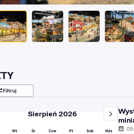
ETY
Filtruj
Wyst
Sierpień 2026
mini
09
Wt
Śr
Czw
Pt
Sob
Ndz