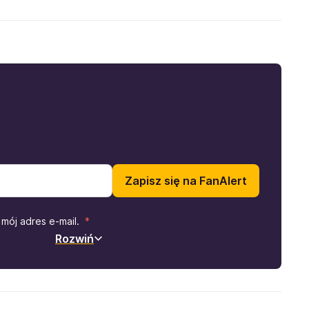
Zapisz się na FanAlert
mój adres e-mail.
Rozwiń