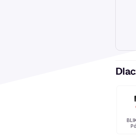
Dlac
BLI
Pó