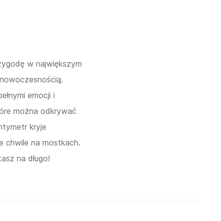
rzygodę w największym
z nowoczesnością.
ełnymi emocji i
 które można odkrywać
ntymetr kryje
e chwile na mostkach.
tasz na długo!