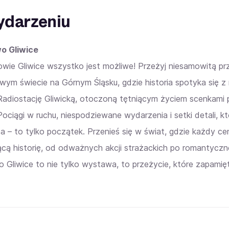
ydarzeniu
o Gliwice
owie Gliwice wszystko jest możliwe! Przeżyj niesamowitą p
owym świecie na Górnym Śląsku, gdzie historia spotyka się 
adiostację Gliwicką, otoczoną tętniącym życiem scenkami p
Pociągi w ruchu, niespodziewane wydarzenia i setki detali,
a – to tylko początek. Przenieś się w świat, gdzie każdy ce
ącą historię, od odważnych akcji strażackich po romantyczn
o Gliwice to nie tylko wystawa, to przeżycie, które zapamię