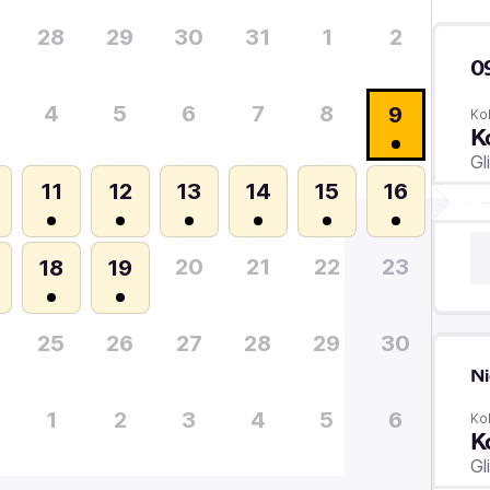
28
29
30
31
1
2
0
4
5
6
7
8
9
Ko
K
Gl
11
12
13
14
15
16
20
21
22
23
18
19
25
26
27
28
29
30
Ni
1
2
3
4
5
6
Ko
K
Gl