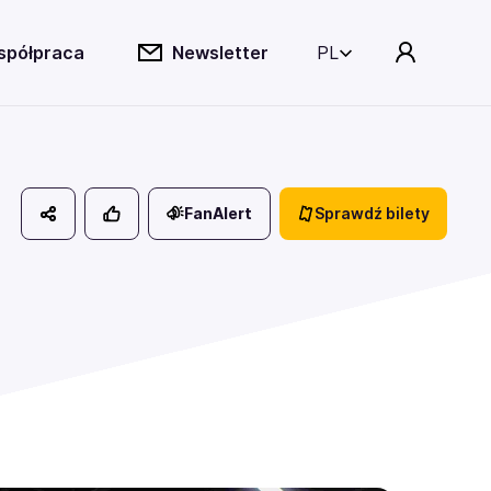
spółpraca
Newsletter
PL
FanAlert
Sprawdź bilety