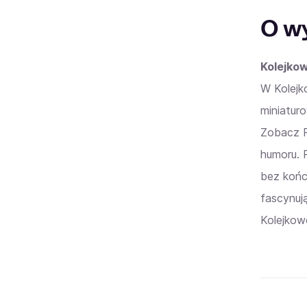
O w
Kolejkow
W Kolejk
miniatur
Zobacz R
humoru. 
bez końc
fascynuj
Kolejkow