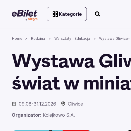
Kategorie
Home
Rodzina
Warsztaty | Edukacja
Wystawa Gliwice- 
Wystawa Gli
świat w minia
09.08-31.12.2026
Gliwice
Organizator:
Kolejkowo S.A.