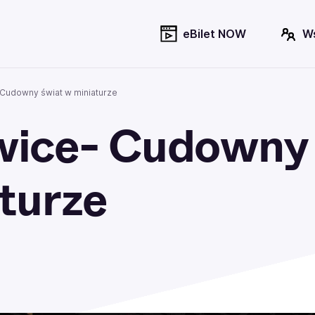
eBilet NOW
W
Cudowny świat w miniaturze
wice- Cudowny
turze