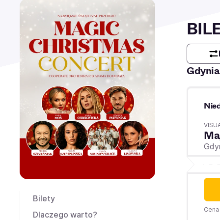
BIL
Gdynia
Nied
VISU
Ma
Gdy
Bilety
Cena 
Dlaczego warto?