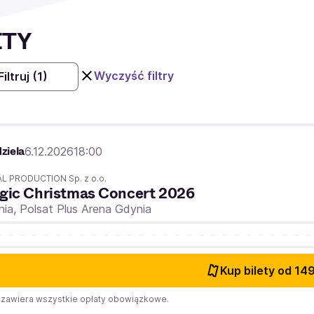
ETY
Wyczyść filtry
Filtruj
(1)
ziela
6.12.2026
18:00
AL PRODUCTION Sp. z o.o.
gic Christmas Concert 2026
nia,
Polsat Plus Arena Gdynia
Kup bilety
od 149
zawiera wszystkie opłaty obowiązkowe.