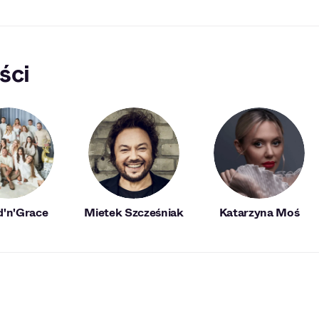
ści
'n'Grace
Mietek Szcześniak
Katarzyna Moś