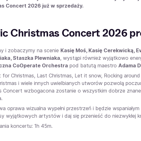
as Concert 2026 już w sprzedaży.
c Christmas Concert 2026 pro
y i zobaczymy na scenie
Kasię Moś, Kasię Cerekwicką, Ew
iaka, Staszka Plewniaka
, wystąpi również wyjątkowo ene
czna CoOperate Orchestra
pod batutą maestro
Adama D
t for Christmas, Last Christmas, Let it snow, Rocking around
ristmas i wiele innych uwielbianych utworów pozwolą pocz
s Concert wzbogacona zostanie o wszystkim dobrze znane 
a.
wa oprawa wizualna wypełni przestrzeń i będzie wspaniałym
sy wyjątkowych artystów i daj się przenieść do niezwykłej k
ania koncertu: 1h 45m.