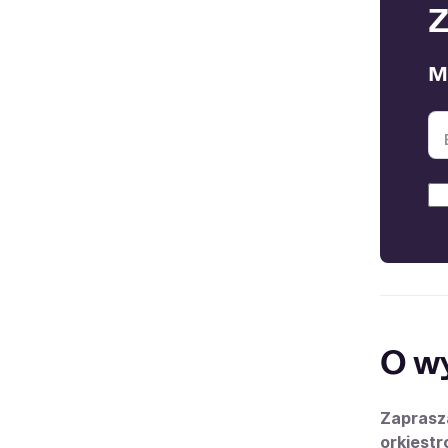
Z
M
O w
Zaprasza
orkiestr