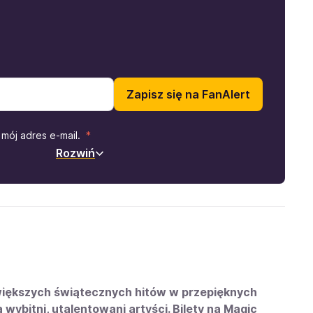
Zapisz się na FanAlert
mój adres e-mail.
Rozwiń
jwiększych świątecznych hitów w przepięknych
ybitni, utalentowani artyści. Bilety na Magic