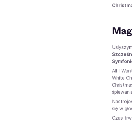
Christm
Magi
Usłyszym
Szcześn
Symfoni
All I Wan
White Ch
Christma
śpiewani
Nastrojo
się w gło
Czas trw