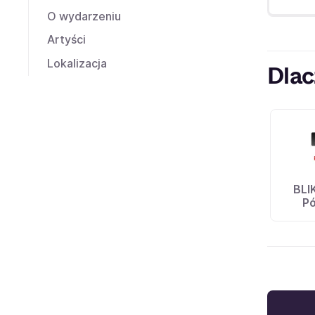
O wydarzeniu
Artyści
Lokalizacja
Dlac
BLI
Pó