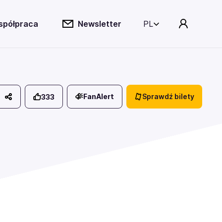
spółpraca
Newsletter
PL
FanAlert
Sprawdź bilety
333