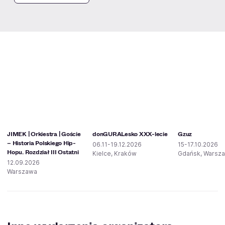
Podobne wydarzenia
JIMEK | Orkiestra | Goście
donGURALesko XXX-lecie
Gzuz
– Historia Polskiego Hip-
06.11-19.12.2026
15-17.10.2026
Hopu. Rozdział III Ostatni
Kielce, Kraków
Gdańsk, Warsz
12.09.2026
Warszawa