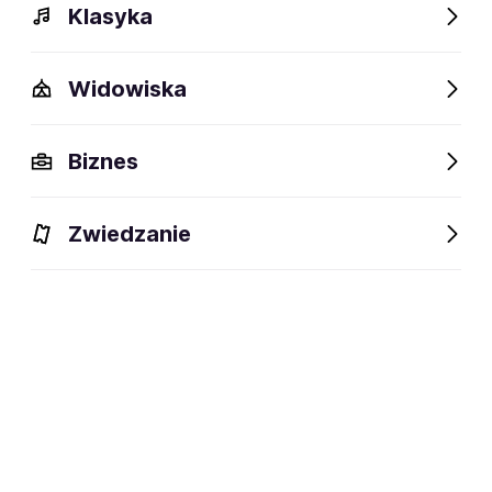
Klasyka
Widowiska
Biznes
Zwiedzanie
Bilety
Dlaczego warto?
O wydarzeniu
Artyści
BILETY
Filtruj