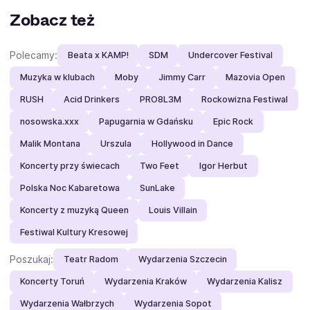
Zobacz też
Polecamy:
Beata x KAMP!
SDM
Undercover Festival
Muzyka w klubach
Moby
Jimmy Carr
Mazovia Open
RUSH
Acid Drinkers
PRO8L3M
Rockowizna Festiwal
nosowska.xxx
Papugarnia w Gdańsku
Epic Rock
Malik Montana
Urszula
Hollywood in Dance
Koncerty przy świecach
Two Feet
Igor Herbut
Polska Noc Kabaretowa
SunLake
Koncerty z muzyką Queen
Louis Villain
Festiwal Kultury Kresowej
Poszukaj:
Teatr Radom
Wydarzenia Szczecin
Koncerty Toruń
Wydarzenia Kraków
Wydarzenia Kalisz
Wydarzenia Wałbrzych
Wydarzenia Sopot