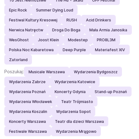
To Jest Niemożliwe
The Hu + Skald
OFF Festival
Epic Rock
Summer Dying Loud
Festiwal Kultury Kresowej
RUSH
Acid Drinkers
Nerwica Natręctw
Droga Do Boga
Mała Armia Janosika
WesGhost
Joost Klein
Modestep
PRO8L3M
Polska Noc Kabaretowa
Deep Purple
Materiafest XIV
Zatorland
Poszukaj:
Musicale Warszawa
Wydarzenia Bydgoszcz
Wydarzenia Zabrze
Wydarzenia Katowice
Wydarzenia Poznań
Koncerty Gdynia
Stand-up Poznań
Wydarzenia Włocławek
Teatr Trójmiasto
Wydarzenia Koszalin
Wydarzenia Sopot
Koncerty Warszawa
Teatr dla dzieci Warszawa
Festiwale Warszawa
Wydarzenia Mrągowo