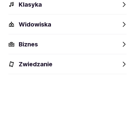
Klasyka
Widowiska
Biznes
Zwiedzanie
Dlaczego warto?
O wydarzeniu
Lokalizacja
Dlaczego warto?