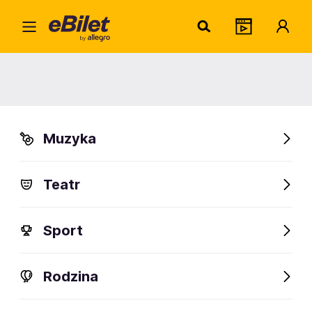
Home
Muzyka
Elektro i Techno
Mark Knight
Mark Knight
Muzyka
Kraków
Organizator:
STUDIO SUPER SPÓŁKA Z OGRANICZONĄ
Teatr
ODPOWIEDZIALNOŚCIĄ
Sport
FanAlert
Rodzina