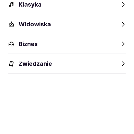
Klasyka
Widowiska
Biznes
Zwiedzanie
Dlaczego warto?
O wydarzeniu
Lokalizacja
Dlaczego warto?