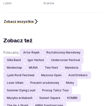
Lublin
Kraków
Zobacz wszystkie
Zobacz też
Polecamy:
Artur Rojek
Roztańczony Narodowy
Gilla Band
Igor Herbut
Undercover Festival
Modestep
MUNA
Two Feet
Mandoria
Lyski Rock Festiwal
Mazovia Open
Acid Drinkers
Louis Villain
Prezent urodzinowy
Moby
Summer Dying Loud
Proszę Tańcz Tour
Muzyka w klubach
Sunset Square
KOMBII
The Hu + Skald
ABBA Symfonicznie