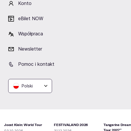
Konto
Hype Park
Kraków
eBilet NOW
Współpraca
Podobne wydarzenia
Newsletter
Pomoc i kontakt
Polski
Joost Klein: World Tour
FESTIVALAND 2026
Tangerine Dream
Tour 2027”
03.10.2026
31.12.2026