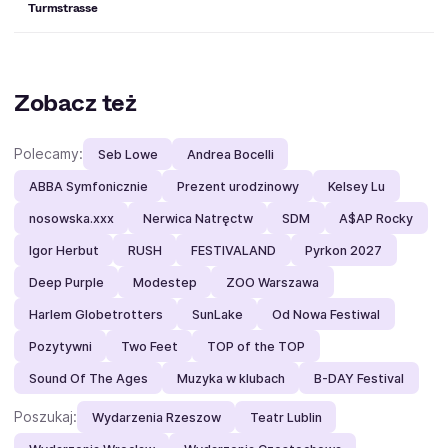
Turmstrasse
Zobacz też
Polecamy:
Seb Lowe
Andrea Bocelli
ABBA Symfonicznie
Prezent urodzinowy
Kelsey Lu
nosowska.xxx
Nerwica Natręctw
SDM
A$AP Rocky
Igor Herbut
RUSH
FESTIVALAND
Pyrkon 2027
Deep Purple
Modestep
ZOO Warszawa
Harlem Globetrotters
SunLake
Od Nowa Festiwal
Pozytywni
Two Feet
TOP of the TOP
Sound Of The Ages
Muzyka w klubach
B-DAY Festival
Poszukaj:
Wydarzenia Rzeszow
Teatr Lublin