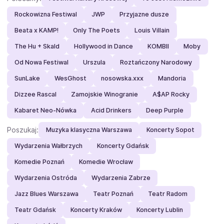
Rockowizna Festiwal
JWP
Przyjazne dusze
Beata x KAMP!
Only The Poets
Louis Villain
The Hu + Skald
Hollywood in Dance
KOMBII
Moby
Od Nowa Festiwal
Urszula
Roztańczony Narodowy
SunLake
WesGhost
nosowska.xxx
Mandoria
Dizzee Rascal
Zamojskie Winogranie
A$AP Rocky
Kabaret Neo-Nówka
Acid Drinkers
Deep Purple
Poszukaj:
Muzyka klasyczna Warszawa
Koncerty Sopot
Wydarzenia Wałbrzych
Koncerty Gdańsk
Komedie Poznań
Komedie Wrocław
Wydarzenia Ostróda
Wydarzenia Zabrze
Jazz Blues Warszawa
Teatr Poznań
Teatr Radom
Teatr Gdańsk
Koncerty Kraków
Koncerty Lublin