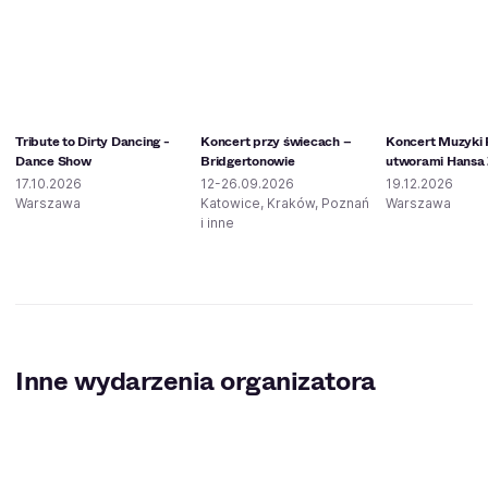
Tribute to Dirty Dancing -
Koncert przy świecach –
Koncert Muzyki 
Dance Show
Bridgertonowie
utworami Hansa
17.10.2026
12-26.09.2026
19.12.2026
Warszawa
Katowice, Kraków, Poznań
Warszawa
i inne
Inne wydarzenia organizatora