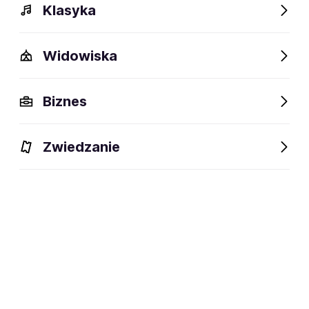
Klasyka
Widowiska
Biznes
Zwiedzanie
Dlaczego warto?
O wydarzeniu
Artyści
Lokalizac
Dlaczego warto?