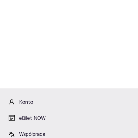
Jeśli lubisz ciekawe kombinacje muzyczne, a także
efektowne połączenie świata muzyki i świata obrazu –
to wydarzenie jest właśnie dla Ciebie. Będzie to wieczór
pełen zwrotów akcji, muzycznych niespodzianek,
bohaterów i opowieści o ich walce o lepszy świat i
wiarę w dobro. Nie może Cię tam zabraknąć!
Artyści
Konto
CoOperate
Adam Domurat
Beata Bielska
Maria
Orchestra
Antkowiak-
Świątek
eBilet NOW
Współpraca