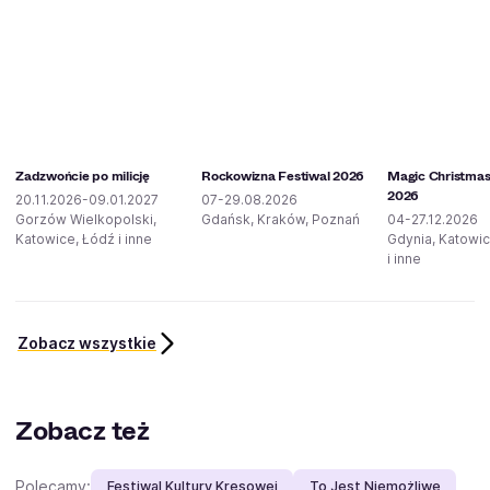
Zadzwońcie po milicję
Rockowizna Festiwal 2026
Magic Christmas
2026
20.11.2026-09.01.2027
07-29.08.2026
Gorzów Wielkopolski,
Gdańsk, Kraków, Poznań
04-27.12.2026
Katowice, Łódź i inne
Gdynia, Katowi
i inne
Zobacz wszystkie
Zobacz też
Polecamy:
Festiwal Kultury Kresowej
To Jest Niemożliwe