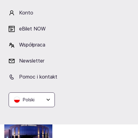
gości w hali nr 1 w EXPO XXI.
Konto
Godziny otwarcia
eBilet NOW
Sobota - godz. 11-19
Niedziela - godz. 11-18
Współpraca
Newsletter
Dzieci do lat 12 wstęp bezpłatny
Pieski zawsze mile widziane
Pomoc i kontakt
Polski
Lokalizacja