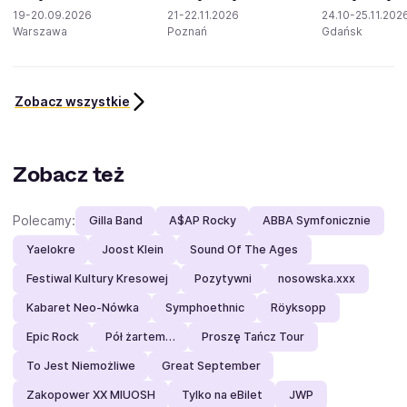
19-20.09.2026
21-22.11.2026
24.10-25.11.202
Warszawa
Poznań
Gdańsk
Zobacz wszystkie
Zobacz też
Polecamy:
Gilla Band
A$AP Rocky
ABBA Symfonicznie
Yaelokre
Joost Klein
Sound Of The Ages
Festiwal Kultury Kresowej
Pozytywni
nosowska.xxx
Kabaret Neo-Nówka
Symphoethnic
Röyksopp
Epic Rock
Pół żartem…
Proszę Tańcz Tour
To Jest Niemożliwe
Great September
Zakopower XX MIUOSH
Tylko na eBilet
JWP