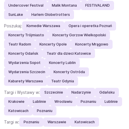
Undercover Festival
Malik Montana
FESTIVALAND
SunLake
Harlem Globetrotters
Poszukaj:
Komedie Warszawa
Opera i operetka Poznań
Koncerty Trójmiasto
Koncerty Gorzow Wielkopolski
Teatr Radom
Koncerty Opole
Koncerty Mrągowo
Koncerty Gdańsk
Teatr dla dzieci Katowice
Wydarzenia Sopot
Koncerty Lublin
Wydarzenia Szczecin
Koncerty Ostróda
Kabarety Warszawa
Teatr Gdynia
Targi i Wystawy w:
Szczecinie
Nadarzynie
Gdańsku
Krakowie
Lublinie
Wrocławiu
Poznaniu
Lublinie
Katowicach
Poznaniu
Targi w:
Poznaniu
Warszawie
Katowicach