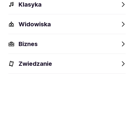
Klasyka
Widowiska
Biznes
Zwiedzanie
Bilety
Dlaczego warto?
O wydarzeniu
Lokalizacj
BILETY