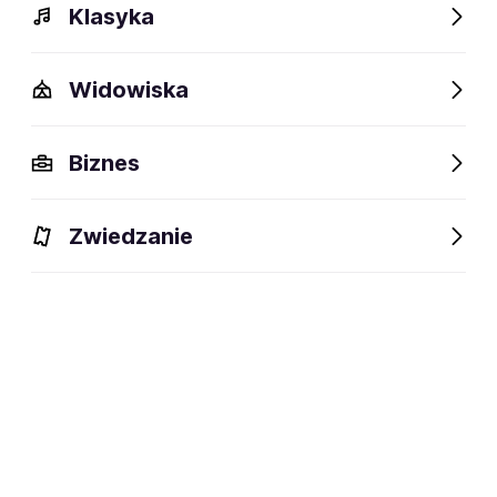
Klasyka
Widowiska
Biznes
Zwiedzanie
Bilety
Dlaczego warto?
O wydarzeniu
Lokalizacj
BILETY