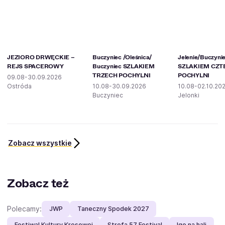
JEZIORO DRWĘCKIE –
Buczyniec /Oleśnica/
Jelenie/Buczyni
REJS SPACEROWY
Buczyniec SZLAKIEM
SZLAKIEM CZT
TRZECH POCHYLNI
POCHYLNI
09.08-30.09.2026
Ostróda
10.08-30.09.2026
10.08-02.10.20
Buczyniec
Jelonki
Zobacz wszystkie
Zobacz też
Polecamy:
JWP
Taneczny Spodek 2027
Festiwal Kultury Kresowej
Strefa 57 Festival
Igo na hali