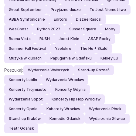
Great September
Przyjazne dusze
To Jest Niemożliwe
ABBA Symfonicznie
Editors
Dizzee Rascal
WesGhost
Pyrkon 2027
Sunset Square
Moby
Buena Vista
RUSH
Joost Klein
A$AP Rocky
Summer Fall Festival
Yaelokre
The Hu + Skald
Muzyka w klubach
Papugarnia w Gdańsku
Kelsey Lu
Poszukaj:
Wydarzenia Wałbrzych
Stand-up Poznań
Koncerty Lublin
Wydarzenia Wrocław
Koncerty Trójmiasto
Koncerty Gdynia
Wydarzenia Sopot
Koncerty Hip Hop Wrocław
Koncerty Opole
Kabarety Wrocław
Wydarzenia Płock
Stand-up Kraków
Komedie Gdańsk
Wydarzenia Gliwice
Teatr Gdańsk