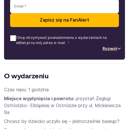
Email
Zapisz się na FanAlert
Chcę otrzymywać powiadomienia o wydarzeniach na
eBilet.pl na mój adres e-mail.
Rozwiń
O wydarzeniu
Czas rejsu: 1 godzina
Miejsce wypłynięcia i powrotu:
przystań Żeglugi
Ostródzko- Elbląskiej w Ostródzie przy ul. Mickiewicza
9a
Chcesz by dziecko uczyło się – jednocześnie bawiąc?