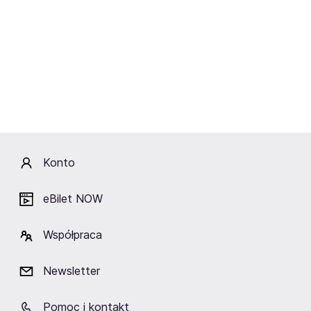
Zapraszamy na trasę historyczną - bilety już w
sprzedaży.
Jeśli planujesz po raz pierwszy odwiedzić największy,
ceglany zamek na świecie – wybierz Zamek w Malborku
i trasę historyczną. Na trasie w 3,5 godziny opowiemy
o burzliwych losach twierdzy i 700 latach historii tego
niezwykłego miejsca. Odkryjemy wiele nieoczywistych a
czasem wręcz zaskakujących historii, które mimo upływu
lat wciąż tak samo dziwią, inspirują i skłaniają do
Konto
refleksji, To przygoda, która na zawsze pozostaje w
pamięci.
eBilet NOW
Współpraca
Lokalizacja
Newsletter
Pomoc i kontakt