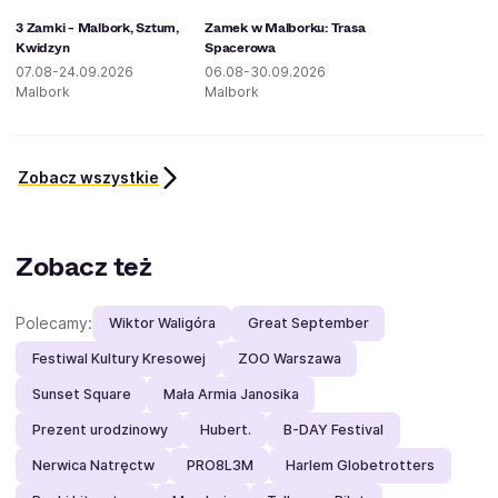
3 Zamki - Malbork, Sztum,
Zamek w Malborku: Trasa
Kwidzyn
Spacerowa
07.08-24.09.2026
06.08-30.09.2026
Malbork
Malbork
Zobacz wszystkie
Zobacz też
Polecamy:
Wiktor Waligóra
Great September
Festiwal Kultury Kresowej
ZOO Warszawa
Sunset Square
Mała Armia Janosika
Prezent urodzinowy
Hubert.
B-DAY Festival
Nerwica Natręctw
PRO8L3M
Harlem Globetrotters