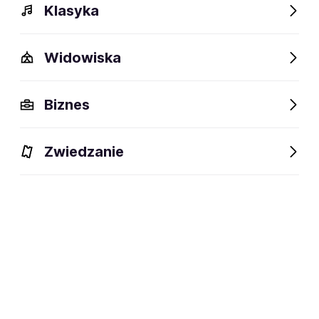
Klasyka
Widowiska
Biznes
Zwiedzanie
Bilety
Dlaczego warto?
O wydarzeniu
Lokalizacj
BILETY