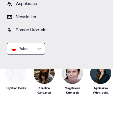
Współpraca
wystawi każdemu prędzej, czy później. Czy da się
rozliczyć przeszłość? Niepamięć bilety już
Newsletter
dostępne.
Pomoc i kontakt
Zobacz więcej
Polski
Aktorzy
Krystian Pesta
Karolina
Magdalena
Agnieszka
Gorczyca
Kumorek
Więdłocha