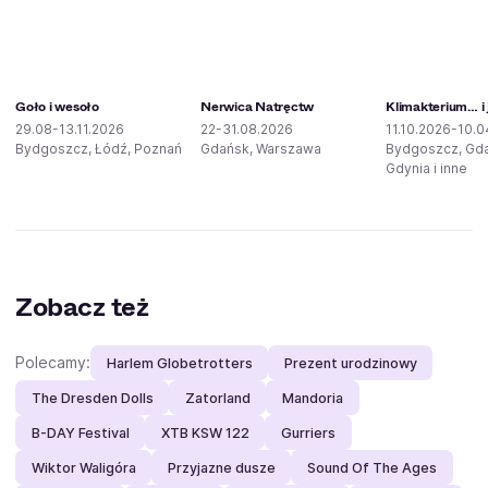
Goło i wesoło
Nerwica Natręctw
Klimakterium… i 
29.08-13.11.2026
22-31.08.2026
11.10.2026-10.0
Bydgoszcz, Łódź, Poznań
Gdańsk, Warszawa
Bydgoszcz, Gd
Gdynia i inne
Zobacz też
Polecamy:
Harlem Globetrotters
Prezent urodzinowy
The Dresden Dolls
Zatorland
Mandoria
B-DAY Festival
XTB KSW 122
Gurriers
Wiktor Waligóra
Przyjazne dusze
Sound Of The Ages