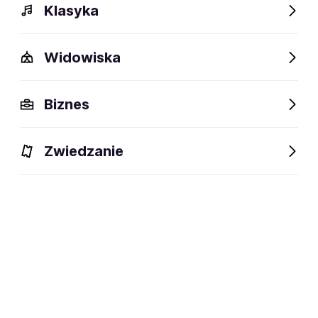
Klasyka
Widowiska
Biznes
Zwiedzanie
Bilety
Dlaczego warto?
O wydarzeniu
Aktorzy
BILETY
Filtruj