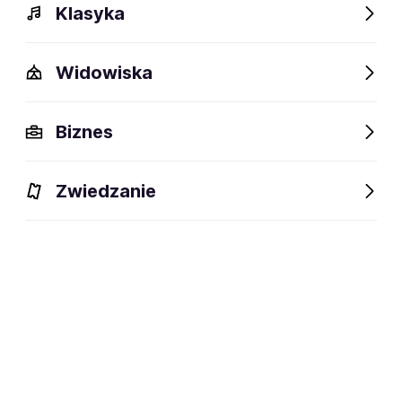
Klasyka
Widowiska
Biznes
Zwiedzanie
Dlaczego warto?
O wydarzeniu
Lokalizacja
Dlaczego warto?