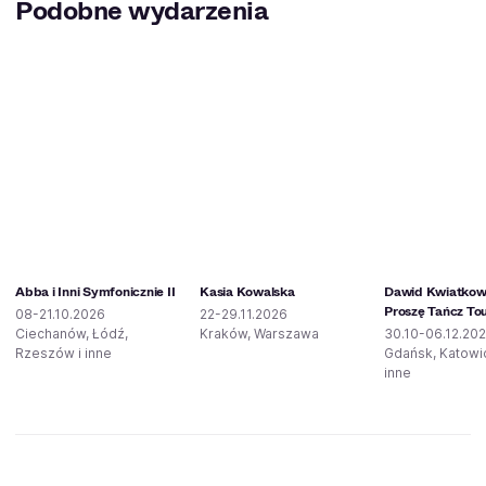
Podobne wydarzenia
Abba i Inni Symfonicznie II
Kasia Kowalska
Dawid Kwiatkows
Proszę Tańcz To
08-21.10.2026
22-29.11.2026
Ciechanów, Łódź,
Kraków, Warszawa
30.10-06.12.20
Rzeszów i inne
Gdańsk, Katowic
inne