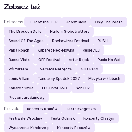
Zobacz też
Polecamy:
TOP of the TOP
Joost Klein
Only The Poets
The Dresden Dolls
Harlem Globetrotters
Sound Of The Ages
Rockowizna Festiwal
RUSH
Papa Roach
Kabaret Neo-Nówka
Kelsey Lu
Buena Vista
OFF Festival
Artur Rojek
Pucio Na Wsi
Pół żartem…
Nerwica Natręctw
Gilla Band
Louis Villain
Taneczny Spodek 2027
Muzyka w klubach
Kabaret Smile
FESTIVALAND
Son Lux
Prezent urodzinowy
Poszukaj:
Koncerty Kraków
Teatr Bydgoszcz
Festiwale Wrocław
Teatr Gdańsk
Koncerty Olsztyn
Wydarzenia Kołobrzeg
Koncerty Rzeszów