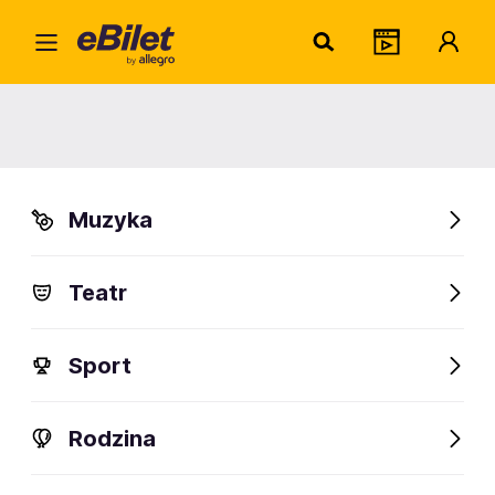
Home
Muzyka
Pop
Justyna Jary
Justyna Jary
Muzyka
Warszawa
Organizator:
Nowy Świat Muzyki
Teatr
Sport
FanAlert
Rodzina