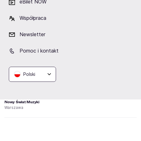
eBilet NOW
"Wrażliwość, odwaga i siła w jednym głosie. Takie
połączenie nie zdarza się często"
- Przemysław Bollin,
Współpraca
Onet Kultura
Newsletter
Pomoc i kontakt
Lokalizacja
Polski
Nowy Świat Muzyki
Warszawa