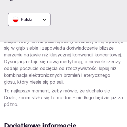
które odpowiada wieloletni muzyk sesyjny duetu,
Bobbkovski. „magia” to płyta wrażeniowa, obrazowa i
symboliczna. Jest intymna i rytmiczna, niemal jak
Polski
tańczenie samotnie w pokoju nocą. Nic tu nie jest takie,
jak się wydaje!
Eksportowy towar polskiej sceny alternatywnej wpatruje
się w głąb siebie i zapowiada doświadczenie bliższe
marzeniu na jawie niż klasycznej konwencji koncertowej.
Dysocjacja staje się nową medytacją, a niewiele rzeczy
oddaje poczucie odcięcia od rzeczywistości lepiej niż
kombinacja elektronicznych brzmień i eterycznego
głosu, który niesie się po sali.
To najlepszy moment, żeby mówić, że słuchało się
Coals, zanim stało się to modne – niedługo będzie już za
późno.
Dodatkowe informacje