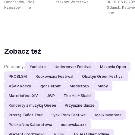
Ciechanów, Łódź,
Kraków, Warszawa
30.10-06.12.20
Rzeszów i inne
Gdańsk, Katowic
inne
Zobacz też
Polecamy:
Yaelokre
Undercover Festival
Mazovia Open
PRO8L3M
Rockowizna Festiwal
Olsztyn Green Festival
A$AP Rocky
Igor Herbut
Modestep
Moby
Materiafest XIV
JWP
The Hu + Skald
Koncerty z muzyką Queen
Przyjazne dusze
Proszę Tańcz Tour
Lyski Rock Festiwal
Malik Montana
Polska Noc Kabaretowa
nosowska.xxx
Prezent urodzinowy
RUSH
To Jest Niemożliwe