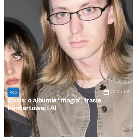
27.07.2026
Pop
Coals: o albumie “magia”, trasie
koncertowej i AI