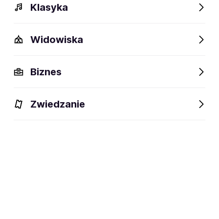
Klasyka
Widowiska
Biznes
Zwiedzanie
Bilety
Dlaczego warto?
O wydarzeniu
Artyści
BILETY
Filtruj