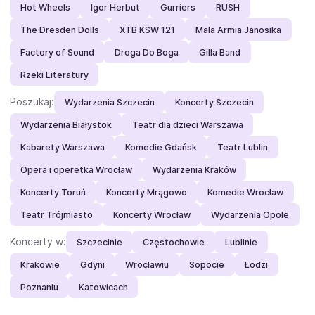
Hot Wheels
Igor Herbut
Gurriers
RUSH
The Dresden Dolls
XTB KSW 121
Mała Armia Janosika
Factory of Sound
Droga Do Boga
Gilla Band
Rzeki Literatury
Poszukaj:
Wydarzenia Szczecin
Koncerty Szczecin
Wydarzenia Białystok
Teatr dla dzieci Warszawa
Kabarety Warszawa
Komedie Gdańsk
Teatr Lublin
Opera i operetka Wrocław
Wydarzenia Kraków
Koncerty Toruń
Koncerty Mrągowo
Komedie Wrocław
Teatr Trójmiasto
Koncerty Wrocław
Wydarzenia Opole
Koncerty w:
Szczecinie
Częstochowie
Lublinie
Krakowie
Gdyni
Wrocławiu
Sopocie
Łodzi
Poznaniu
Katowicach