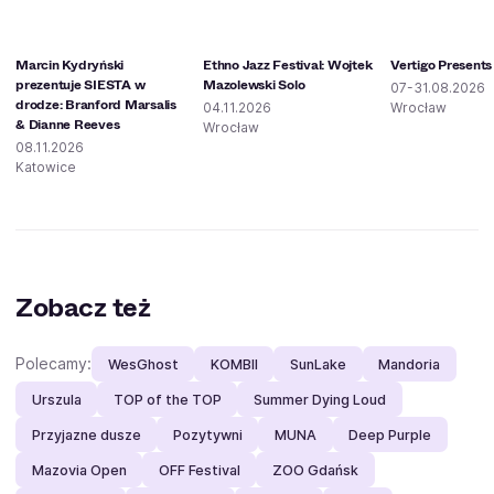
Marcin Kydryński
Ethno Jazz Festival: Wojtek
Vertigo Presents
prezentuje SIESTA w
Mazolewski Solo
07-31.08.2026
drodze: Branford Marsalis
04.11.2026
Wrocław
& Dianne Reeves
Wrocław
08.11.2026
Katowice
Zobacz też
Polecamy:
WesGhost
KOMBII
SunLake
Mandoria
Urszula
TOP of the TOP
Summer Dying Loud
Przyjazne dusze
Pozytywni
MUNA
Deep Purple
Mazovia Open
OFF Festival
ZOO Gdańsk