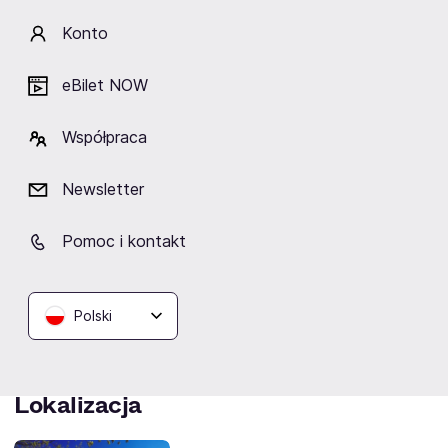
Dawid Lubowicz - skrzypce, mandolina, skrzypce
barytonowe
Konto
Michał Jakubczak - fortepian, instr. klawiszowe
Robert Kubiszyn - kontrabas, gitara basowa
eBilet NOW
Patryk Dobosz – perkusja
Współpraca
Artyści
Newsletter
Pomoc i kontakt
Dawid Lubowicz
Polski
Lokalizacja