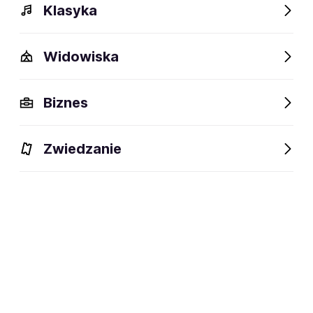
Klasyka
Widowiska
Biznes
Zwiedzanie
Dlaczego warto?
O wydarzeniu
Artyści
Lokalizac
Dlaczego warto?