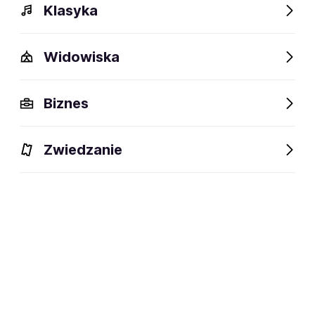
Klasyka
Widowiska
Biznes
Zwiedzanie
Dlaczego warto?
O wydarzeniu
Lokalizacja
Dlaczego warto?