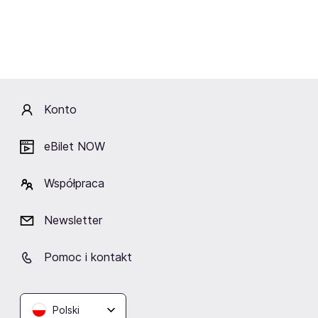
Lokalizacja
Konto
eBilet NOW
Sky Hall by Svitlo Concert
Warszawa
Współpraca
Newsletter
Podobne wydarzenia
Pomoc i kontakt
Polski