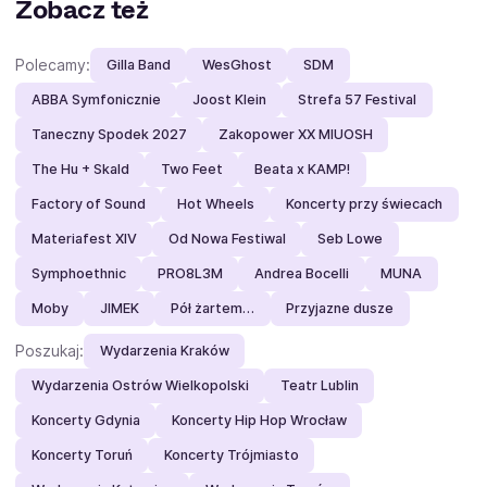
Zobacz też
Polecamy:
Gilla Band
WesGhost
SDM
ABBA Symfonicznie
Joost Klein
Strefa 57 Festival
Taneczny Spodek 2027
Zakopower XX MIUOSH
The Hu + Skald
Two Feet
Beata x KAMP!
Factory of Sound
Hot Wheels
Koncerty przy świecach
Materiafest XIV
Od Nowa Festiwal
Seb Lowe
Symphoethnic
PRO8L3M
Andrea Bocelli
MUNA
Moby
JIMEK
Pół żartem…
Przyjazne dusze
Poszukaj:
Wydarzenia Kraków
Wydarzenia Ostrów Wielkopolski
Teatr Lublin
Koncerty Gdynia
Koncerty Hip Hop Wrocław
Koncerty Toruń
Koncerty Trójmiasto