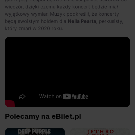
wieczór, dzięki czemu każdy koncert będzie miał
wyjątkowy wymiar. Muzyk podkreślił, że koncerty
będą swoistym hołdem dla
Neila Pearta
, perkusisty,
który zmarł w 2020 roku.
Polecamy na eBilet.pl