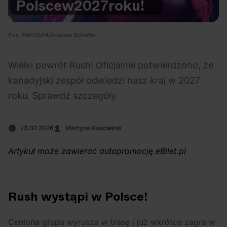
Polsce
w
2027
roku!
Na czasie
Fot. PAP/DPA/Joanna Scheffel
Wielki powrót Rush! Oficjalnie potwierdzono, że
kanadyjski zespół odwiedzi nasz kraj w 2027
06.08.2026
05.08.2026
Polecane
Scena Impostora
eBilet
Festiwal
roku. Sprawdź szczegóły.
Kto jest
Aplikacja
prawdziwym fanem
KAMAAAN nową
23.02.2026
Martyna Kościelnik
Chivasa?
inicjatywą eBilet
jednoczącą fanów
Artykuł może zawierać autopromocję eBilet.pl
Rush wystąpi w Polsce!
03.08.2026
30.07.2026
Bring Me The Horizon
Ciekawostki
Dla dzieci
Polecane
Ceniona grupa wyrusza w trasę i już wkrótce zagra w