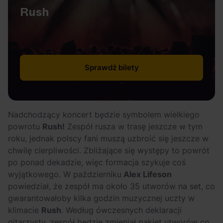
Rush
Sprawdź bilety
Nadchodzący koncert będzie symbolem wielkiego
powrotu
Rush!
Zespół rusza w trasę jeszcze w tym
roku, jednak polscy fani muszą uzbroić się jeszcze w
chwilę cierpliwości. Zbliżające się występy to powrót
po ponad dekadzie, więc formacja szykuje coś
wyjątkowego. W październiku
Alex Lifeson
powiedział, że zespół ma około 35 utworów na set, co
gwarantowałoby kilka godzin muzycznej uczty w
klimacie
Rush
. Według ówczesnych deklaracji
gitarzysty, zespół będzie zmieniał pakiet utworów co