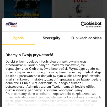
Deep Purple + Jayler
Jethro Tull „The Curiosity
Tour”
Łódź
Poznań, Warszawa, Zabrze
Zgoda
Szczegóły
O plikach cookies
Kanadyjska formacja zadebiutowała w 1974 roku
Dbamy o Twoją prywatność
albumem
“Rush”,
który otworzył im drzwi do szerokiej
Dzięki plikom cookies i technologiom pokrewnym oraz
eksploracji dźwiękowej, która jest ujęta w 19
przetwarzaniu Twoich danych, możemy zapewnić, że
albumach studyjnych. Przez te lata trzonem zespołu
dopasujemy do Ciebie wyświetlane treści. Wyrażając zgodę na
przechowywanie informacji na urządzeniu końcowym lub dostęp
był rock progresywny, ale nie zabrakło solidnych
do nich i przetwarzanie danych (w tym w obszarze profilowania,
wpływów innych odmian rocka, a nawet heavy metalu.
analiz rynkowych i statystycznych) sprawiasz, że łatwiej będzie
odnaleźć Ci na eBilet dokładnie to, czego szukasz i
Co ciekawe, rozpoczęli swoją płytę utworem
“Finding
potrzebujesz. Administratorem Twoich danych będzie eBilet
oraz niektórzy partnerzy, z którymi współpracujemy.
My Way”
i szybko stało się jasne, że odnaleźli swoją
Przetwarzamy dane w celach: zapewnienia bezpieczeństwa i
ścieżkę, na stałe wpisując się w historię muzyki. Ich
przeciwdziałania nadużyciom, ułatwienia korzystania z naszych
stron, prezentowania spersonalizowanych treści i reklam oraz
repertuar jest ceniony przez kilka pokoleń słuchaczy
ich pomiaru, tworzenia statystyk, poprawy funkcjonalności