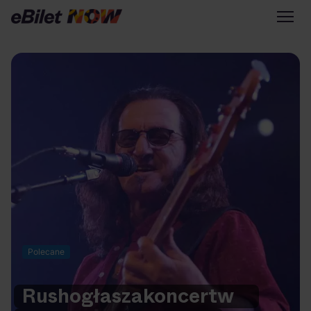
Tylko na eBilet
Zapisz się na newsletter
Przejdź na eBilet.pl
Warto sprawdzić na eBilet
NOW
Scena Główna
Scena Impostora
Historia jednej piosenki
Poza nurtem
Polecane
Poznaj Polskę
Kultura Osobista
Rush
ogłasza
koncert
w