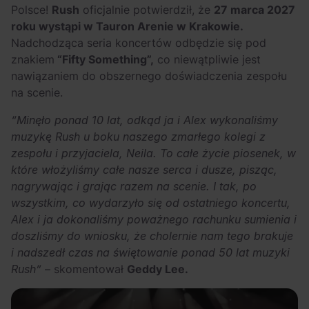
Arctic Monkeys i
Odkryj wyjątkowe
Polsce!
Rush
oficjalnie potwierdził, że
27 marca 2027
Bring Me The
atrakcje na drugi
roku wystąpi w Tauron Arenie w Krakowie.
Horizon. Lustrzane
miesiąc wakacji!
Nadchodząca seria koncertów odbędzie się pod
znakiem
“Fifty Something”,
co niewątpliwie jest
kariery zespołów z
nawiązaniem do obszernego doświadczenia zespołu
Sheffield
na scenie.
“Minęło ponad 10 lat, odkąd ja i Alex wykonaliśmy
muzykę Rush u boku naszego zmarłego kolegi z
zespołu i przyjaciela, Neila. To całe życie piosenek, w
które włożyliśmy całe nasze serca i dusze, pisząc,
nagrywając i grając razem na scenie. I tak, po
wszystkim, co wydarzyło się od ostatniego koncertu,
Alex i ja dokonaliśmy poważnego rachunku sumienia i
doszliśmy do wniosku, że cholernie nam tego brakuje
i nadszedł czas na świętowanie ponad 50 lat muzyki
Rush”
– skomentował
Geddy Lee.