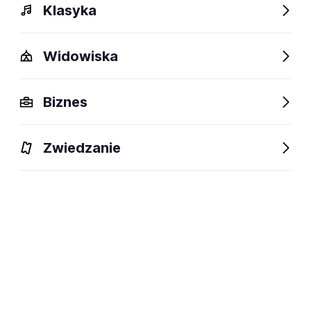
Klasyka
Widowiska
Biznes
Zwiedzanie
Dlaczego warto?
O wydarzeniu
Artyści
Lokalizac
Dlaczego warto?