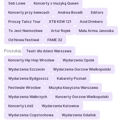
Seb Lowe
Koncerty z muzyką Queen
Koncerty przy świecach
Andrea Bocelli
Editors
Proszę Tańcz Tour
XTB KSW 121
Acid Drinkers
To Jest Niemożliwe
Artur Rojek
Mała Armia Janosika
Od Nowa Festiwal
FAME 32
Poszukaj:
Teatr dla dzieci Warszawa
Koncerty Hip Hop Wrocław
Wydarzenia Opole
Wydarzenia Szczecin
Wydarzenia Gorzow Wielkopolski
Wydarzenia Bydgoszcz
Kabarety Poznań
Festiwale Wrocław
Muzyka klasyczna Warszawa
Wydarzenia Wałbrzych
Koncerty Gorzow Wielkopolski
Koncerty Łódź
Wydarzenia Katowice
Wydarzenia Częstochowa
Wydarzenia Gdańsk