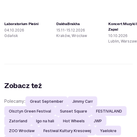
Laboratorium Pieśni
DakhaBrakha
Koncert Muzyki E
Zapal
04.10.2026
15.11-15.12.2026
Gdańsk
Kraków, Wrocław
10.10.2026
Lublin, Warsza
Zobacz też
Polecamy:
Great September
Jimmy Carr
Olsztyn Green Festival
Sunset Square
FESTIVALAND
Zatorland
Igo na hali
Hot Wheels
JWP
ZOO Wrocław
Festiwal Kultury Kresowej
Yaelokre