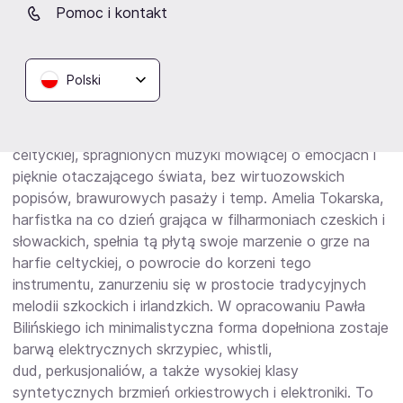
Pomoc i kontakt
Paweł Biliński – instrumenty klawiszowe, fortepian,
aranżacje
Krzysztof Maciejowski – skrzypce elektryczne
Polski
Sławek Berny – perkusjonalia
O albumie:
“Album dla wszystkich miłośników muzyki
celtyckiej, spragnionych muzyki mówiącej o emocjach i
pięknie otaczającego świata, bez wirtuozowskich
popisów, brawurowych pasaży i temp. Amelia Tokarska,
harfistka na co dzień grająca w filharmoniach czeskich i
słowackich, spełnia tą płytą swoje marzenie o grze na
harfie celtyckiej, o powrocie do korzeni tego
instrumentu, zanurzeniu się w prostocie tradycyjnych
melodii szkockich i irlandzkich. W opracowaniu Pawła
Bilińskiego ich minimalistyczna forma dopełniona zostaje
barwą elektrycznych skrzypiec, whistli,
dud, perkusjonaliów, a także wysokiej klasy
syntetycznych brzmień orkiestrowych i elektroniki. To