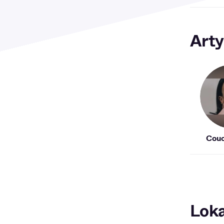
Arty
Couc
Loka