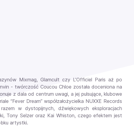
azynów Mixmag, Glamcult czy L’Officiel Paris aż po
anvin - twórczość Coucou Chloe została doceniona na
uje z dala od centrum uwagi, a jej pulsujące, klubowe
iale “Fever Dream” współzałożycielka NUXXE Records
 razem w dystopijnych, dźwiękowych eksploracjach
ki, Tony Selzer oraz Kai Whiston, czego efektem jest
bku artystki.