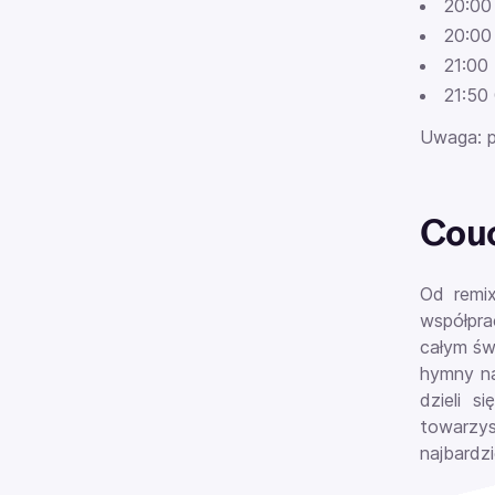
20:00
20:00
21:00
21:50
Uwaga: p
Couc
Od remix
współpra
całym św
hymny na
dzieli 
towarzys
najbardz