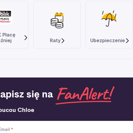
K Płacę
źniej
Raty
Ubezpieczenie
apisz się na
oucou Chloe
Email