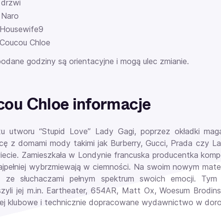
 drzwi
 Naro
 Housewife9
 Coucou Chloe
odane godziny są orientacyjne i mogą ulec zmianie.
ou Chloe informacje
u utworu “Stupid Love” Lady Gagi, poprzez okładki mag
cę z domami mody takimi jak Burberry, Gucci, Prada czy L
iecie. Zamieszkała w Londynie francuska producentka kompon
jpełniej wybrzmiewają w ciemności. Na swoim nowym mater
się ze słuchaczami pełnym spektrum swoich emocji. Tym
zyli jej m.in. Eartheater, 654AR, Matt Ox, Woesum Brodins
iej klubowe i technicznie dopracowane wydawnictwo w doro