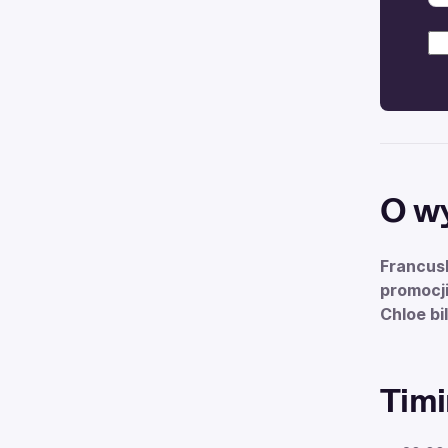
O w
Francus
promocj
Chloe bi
Timi