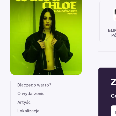
BLI
Pó
Z
Dlaczego warto?
O wydarzeniu
C
Artyści
Lokalizacja