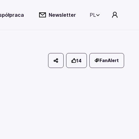
spółpraca
Newsletter
PL
FanAlert
14