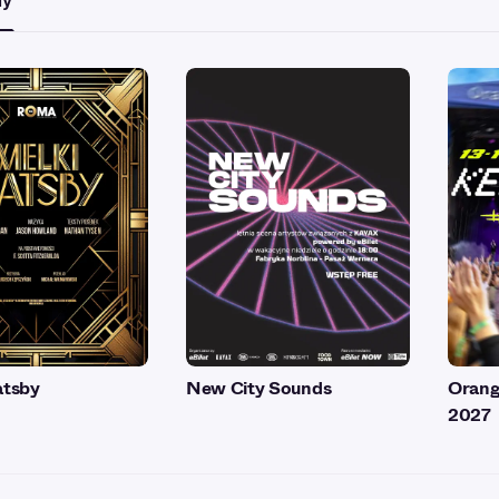
my
atsby
New City Sounds
Orang
2027