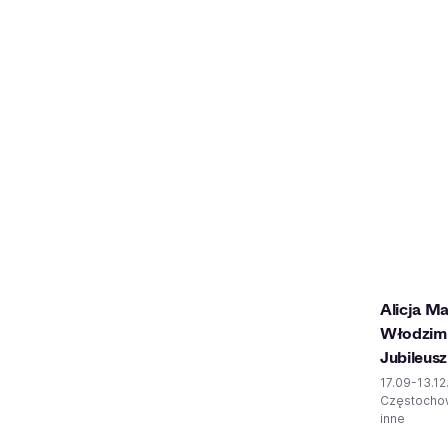
Alicja M
Włodzimi
Jubileusz
17.09-13.1
Częstochow
inne