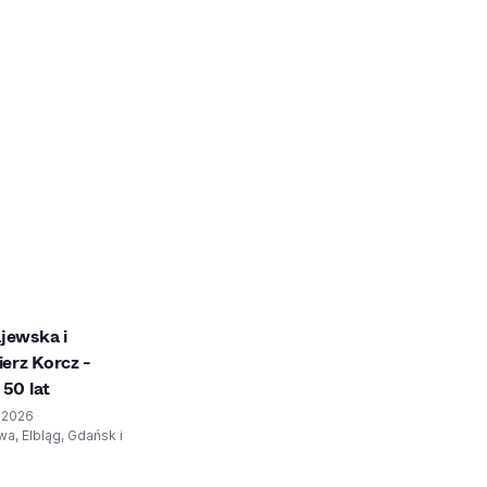
ajewska i
erz Korcz -
 50 lat
2.2026
a, Elbląg, Gdańsk i