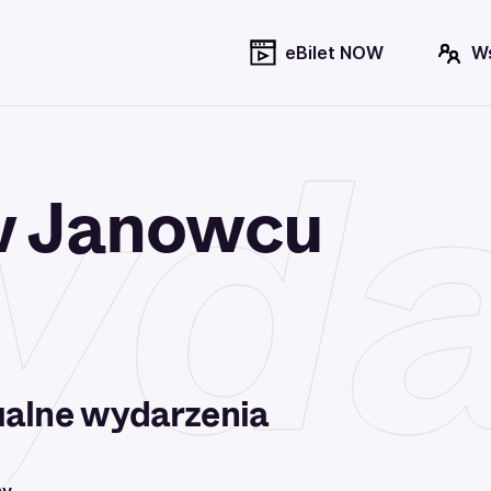
eBilet NOW
W
da
w Janowcu
alne wydarzenia