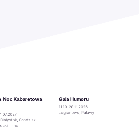
a Noc Kabaretowa
Gala Humoru
11.10-28.11.2026
Legionowo, Puławy
1.07.2027
 Białystok, Grodzisk
cki i inne