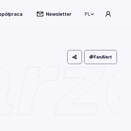
spółpraca
Newsletter
PL
rze
FanAlert