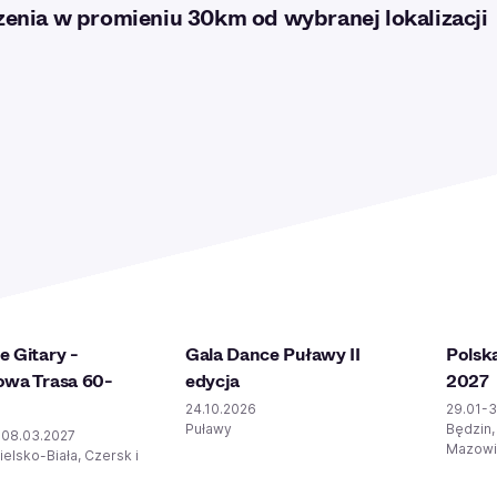
enia w promieniu 30km od wybranej lokalizacji
 Gitary -
Gala Dance Puławy II
Polsk
wa Trasa 60-
edycja
2027
24.10.2026
29.01-3
Puławy
Będzin,
-08.03.2027
Mazowie
Bielsko-Biała, Czersk i