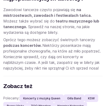
Zawodowi tancerze często pojawiają się
na
mistrzostwach, zawodach i festiwalach tańca.
Możesz także wybrać się do
teatru muzycznego lub
tanecznego.
Sprawdź na naszej stronie, na jakie
wydarzenia są dostępne bilety.
Oprócz tego możesz zobaczyć świetnych tancerzy
podczas koncertów.
Niektórzy piosenkarze mają
profesjonalne choreografie, na które aż miło popatrzeć.
Koniecznie sprawdź, czy dają oni koncerty w
najbliższym czasie. A jeśli tak, zaopatrz się w bilety jak
najszybciej, żeby nikt nie sprzątnął Ci ich sprzed nosa!
Zobacz też
Polecamy:
Koncerty z muzyką Queen
Gilla Band
KSW
Buena Vista
ZOO Wrocław
Nerwica Natręctw