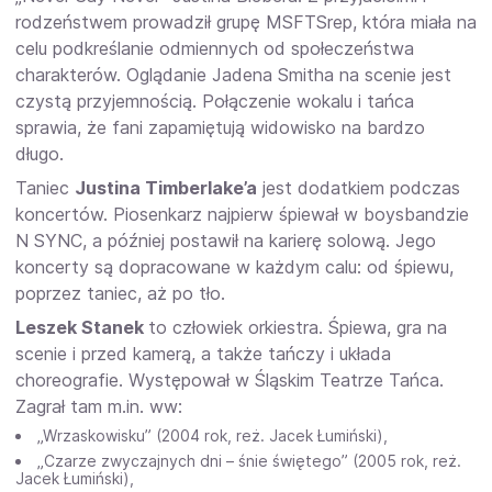
rodzeństwem prowadził grupę MSFTSrep, która miała na
celu podkreślanie odmiennych od społeczeństwa
charakterów. Oglądanie Jadena Smitha na scenie jest
czystą przyjemnością. Połączenie wokalu i tańca
sprawia, że fani zapamiętują widowisko na bardzo
długo.
Taniec
Justina Timberlake’a
jest dodatkiem podczas
koncertów. Piosenkarz najpierw śpiewał w boysbandzie
N SYNC, a później postawił na karierę solową. Jego
koncerty są dopracowane w każdym calu: od śpiewu,
poprzez taniec, aż po tło.
Leszek Stanek
to człowiek orkiestra. Śpiewa, gra na
scenie i przed kamerą, a także tańczy i układa
choreografie. Występował w Śląskim Teatrze Tańca.
Zagrał tam m.in. ww:
„Wrzaskowisku” (2004 rok, reż. Jacek Łumiński),
„Czarze zwyczajnych dni – śnie świętego” (2005 rok, reż.
Jacek Łumiński),