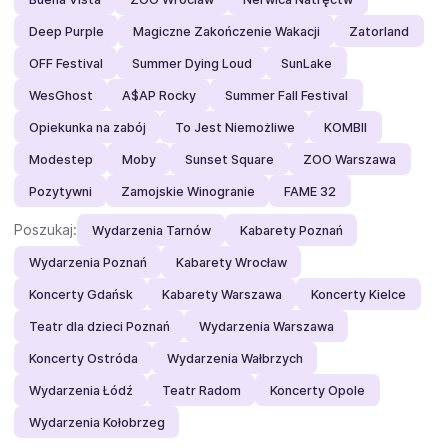
Deep Purple
Magiczne Zakończenie Wakacji
Zatorland
OFF Festival
Summer Dying Loud
SunLake
WesGhost
A$AP Rocky
Summer Fall Festival
Opiekunka na zabój
To Jest Niemożliwe
KOMBII
Modestep
Moby
Sunset Square
ZOO Warszawa
Pozytywni
Zamojskie Winogranie
FAME 32
Poszukaj:
Wydarzenia Tarnów
Kabarety Poznań
Wydarzenia Poznań
Kabarety Wrocław
Koncerty Gdańsk
Kabarety Warszawa
Koncerty Kielce
Teatr dla dzieci Poznań
Wydarzenia Warszawa
Koncerty Ostróda
Wydarzenia Wałbrzych
Wydarzenia Łódź
Teatr Radom
Koncerty Opole
Wydarzenia Kołobrzeg