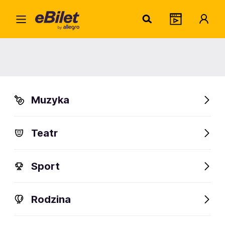
Home
Artysta
Najpopularniejsi tancerze
Najpopularniejsi tancerze
Muzyka
Znajdź artystę
Teatr
Zacznij wpisywać
Sport
Rodzina