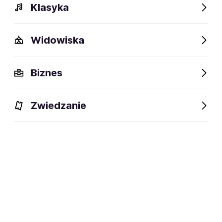
Klasyka
Widowiska
Biznes
Zwiedzanie
Dlaczego warto?
O wydarzeniu
Lokalizacja
Dlaczego warto?