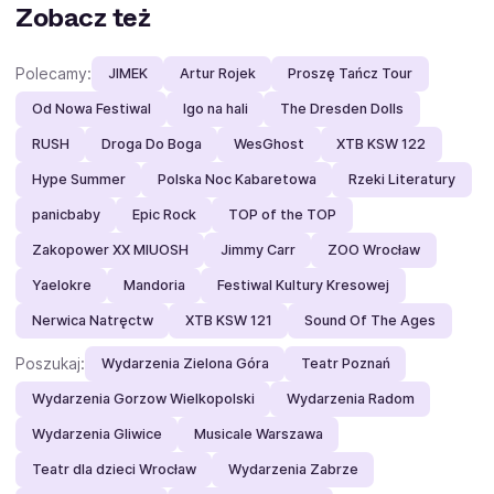
Zobacz też
Polecamy:
JIMEK
Artur Rojek
Proszę Tańcz Tour
Od Nowa Festiwal
Igo na hali
The Dresden Dolls
RUSH
Droga Do Boga
WesGhost
XTB KSW 122
Hype Summer
Polska Noc Kabaretowa
Rzeki Literatury
panicbaby
Epic Rock
TOP of the TOP
Zakopower XX MIUOSH
Jimmy Carr
ZOO Wrocław
Yaelokre
Mandoria
Festiwal Kultury Kresowej
Nerwica Natręctw
XTB KSW 121
Sound Of The Ages
Poszukaj:
Wydarzenia Zielona Góra
Teatr Poznań
Wydarzenia Gorzow Wielkopolski
Wydarzenia Radom
Wydarzenia Gliwice
Musicale Warszawa
Teatr dla dzieci Wrocław
Wydarzenia Zabrze