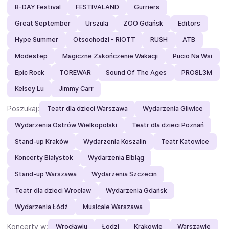
B-DAY Festival
FESTIVALAND
Gurriers
Great September
Urszula
ZOO Gdańsk
Editors
Hype Summer
Otsochodzi - RIOTT
RUSH
ATB
Modestep
Magiczne Zakończenie Wakacji
Pucio Na Wsi
Epic Rock
TOREWAR
Sound Of The Ages
PRO8L3M
Kelsey Lu
Jimmy Carr
Poszukaj:
Teatr dla dzieci Warszawa
Wydarzenia Gliwice
Wydarzenia Ostrów Wielkopolski
Teatr dla dzieci Poznań
Stand-up Kraków
Wydarzenia Koszalin
Teatr Katowice
Koncerty Białystok
Wydarzenia Elbląg
Stand-up Warszawa
Wydarzenia Szczecin
Teatr dla dzieci Wrocław
Wydarzenia Gdańsk
Wydarzenia Łódź
Musicale Warszawa
Koncerty w:
Wrocławiu
Łodzi
Krakowie
Warszawie