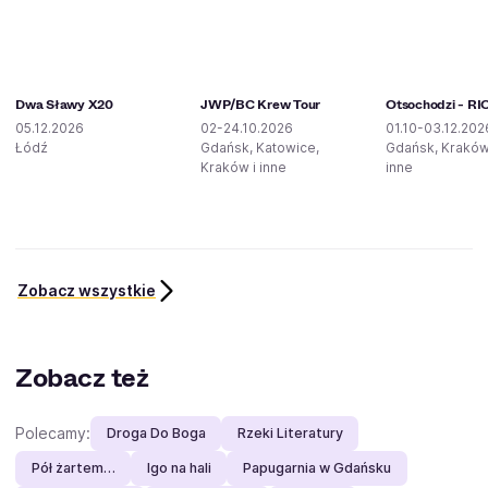
Dwa Sławy X20
JWP/BC Krew Tour
Otsochodzi - RI
05.12.2026
02-24.10.2026
01.10-03.12.202
Łódź
Gdańsk, Katowice,
Gdańsk, Kraków
Kraków i inne
inne
Zobacz wszystkie
Zobacz też
Polecamy:
Droga Do Boga
Rzeki Literatury
Pół żartem…
Igo na hali
Papugarnia w Gdańsku