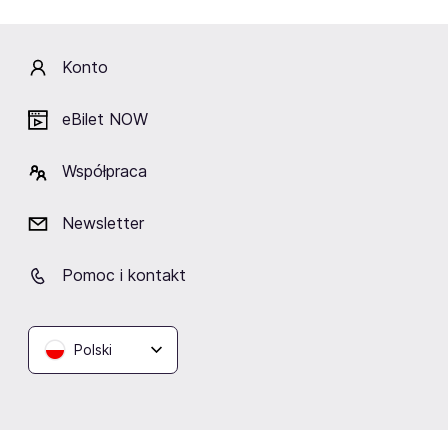
Lokalizacja
Konto
eBilet NOW
Kawaski Club
Współpraca
Warszawa
Newsletter
Pomoc i kontakt
Podobne wydarzenia
Polski