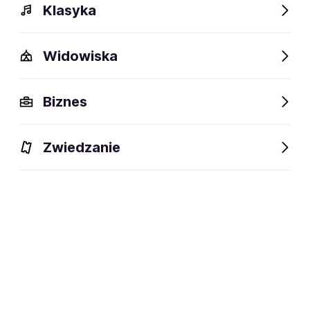
Klasyka
Widowiska
Biznes
Zwiedzanie
Dlaczego warto?
O wydarzeniu
Lokalizacja
Dlaczego warto?