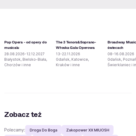
Pop Opera - od opery do
The 3 Tenors&Soprano-
Broadway Musica
musicalu
Włoska Gala Operowa
świecach
28.08.2026-12.12.2027
13-22.11.2026
08-16.08.2026
Białystok, Bielsko-Biała,
Gdańsk, Katowice,
Gdańsk, Poznań
Chorzów i inne
Kraków i inne
Świerklaniec i i
Zobacz też
Polecamy:
Droga Do Boga
Zakopower XX MIUOSH