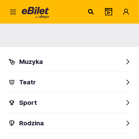
Home
Klasyka
Opera i Operetka
Letni wieczór włoski
Letni wieczór włoski
Muzyka
Elbląg
Organizator:
Elbląska Orkiestra Kameralna
Teatr
Sport
FanAlert
Rodzina