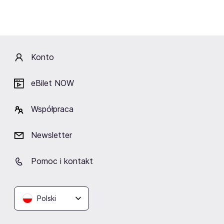
Lokalizacja
Konto
eBilet NOW
Ratusz Staromiejski
Elbląg
Współpraca
Newsletter
Podobne wydarzenia
Pomoc i kontakt
Polski