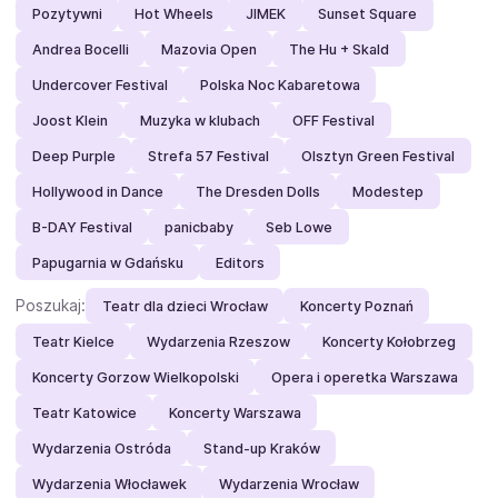
Pozytywni
Hot Wheels
JIMEK
Sunset Square
Andrea Bocelli
Mazovia Open
The Hu + Skald
Undercover Festival
Polska Noc Kabaretowa
Joost Klein
Muzyka w klubach
OFF Festival
Deep Purple
Strefa 57 Festival
Olsztyn Green Festival
Hollywood in Dance
The Dresden Dolls
Modestep
B-DAY Festival
panicbaby
Seb Lowe
Papugarnia w Gdańsku
Editors
Poszukaj:
Teatr dla dzieci Wrocław
Koncerty Poznań
Teatr Kielce
Wydarzenia Rzeszow
Koncerty Kołobrzeg
Koncerty Gorzow Wielkopolski
Opera i operetka Warszawa
Teatr Katowice
Koncerty Warszawa
Wydarzenia Ostróda
Stand-up Kraków
Wydarzenia Włocławek
Wydarzenia Wrocław