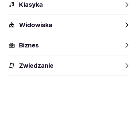
Klasyka
Widowiska
Biznes
Zwiedzanie
Dlaczego warto?
O wydarzeniu
Lokalizacja
Dlaczego warto?