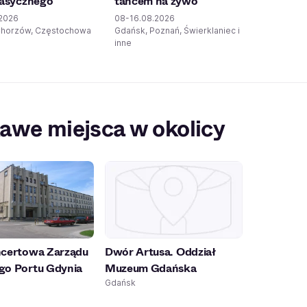
lasycznego
tańcem na żywo
.2026
08-16.08.2026
 Chorzów, Częstochowa
Gdańsk, Poznań, Świerklaniec i
inne
awe miejsca w okolicy
ncertowa Zarządu
Dwór Artusa. Oddział
go Portu Gdynia
Muzeum Gdańska
Gdańsk