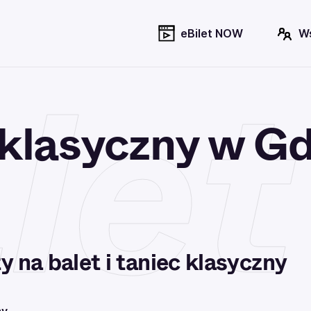
eBilet NOW
W
let
c klasyczny w G
ty na balet i taniec klasyczny