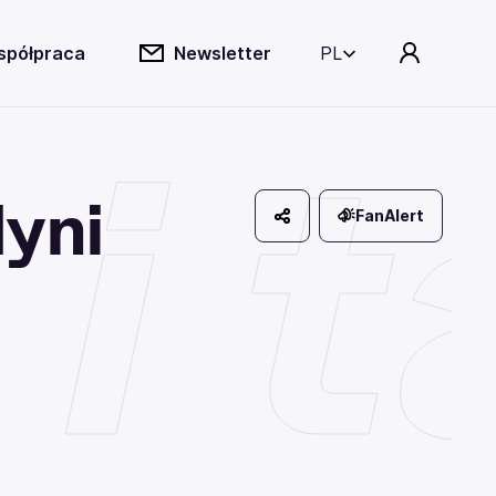
spółpraca
Newsletter
PL
 i 
dyni
FanAlert