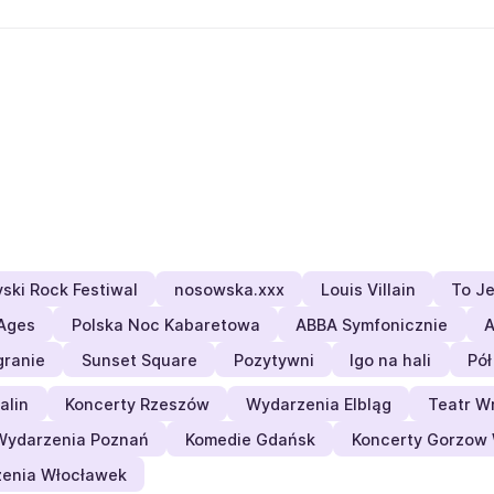
yski Rock Festiwal
nosowska.xxx
Louis Villain
To J
Ages
Polska Noc Kabaretowa
ABBA Symfonicznie
A
granie
Sunset Square
Pozytywni
Igo na hali
Pó
alin
Koncerty Rzeszów
Wydarzenia Elbląg
Teatr W
Wydarzenia Poznań
Komedie Gdańsk
Koncerty Gorzow 
enia Włocławek