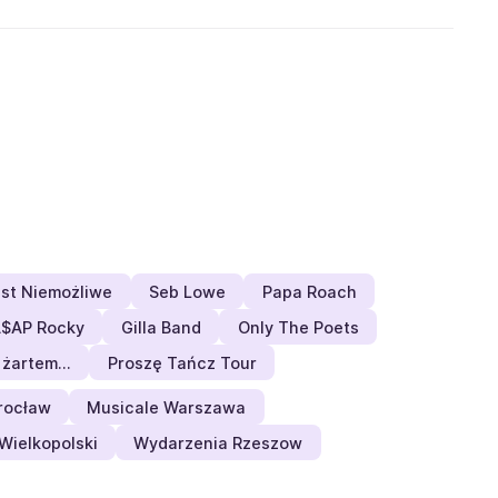
est Niemożliwe
Seb Lowe
Papa Roach
$AP Rocky
Gilla Band
Only The Poets
ł żartem…
Proszę Tańcz Tour
rocław
Musicale Warszawa
Wielkopolski
Wydarzenia Rzeszow