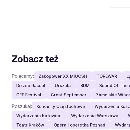
Zobacz też
Polecamy:
Zakopower XX MIUOSH
TOREWAR
L
Dizzee Rascal
Urszula
SDM
Sound Of The 
OFF Festival
Great September
Zamojskie Wino
Poszukaj:
Koncerty Częstochowa
Wydarzenia Kosz
Wydarzenia Katowice
Wydarzenia Warszawa
Teatr Kraków
Opera i operetka Poznań
Wydarz