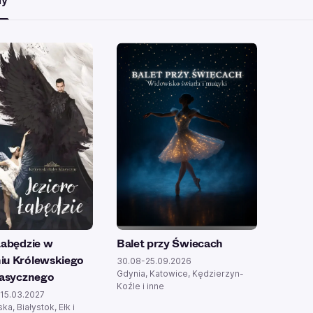
my
Łabędzie w
Balet przy Świecach
iu Królewskiego
30.08-25.09.2026
Gdynia, Katowice, Kędzierzyn-
lasycznego
Koźle i inne
-15.03.2027
ka, Białystok, Ełk i