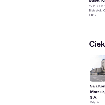
Baletu K
27.11-22.12
Białystok,
i inne
Ciek
Sala Ko
Morskie
S.A.
Gdynia