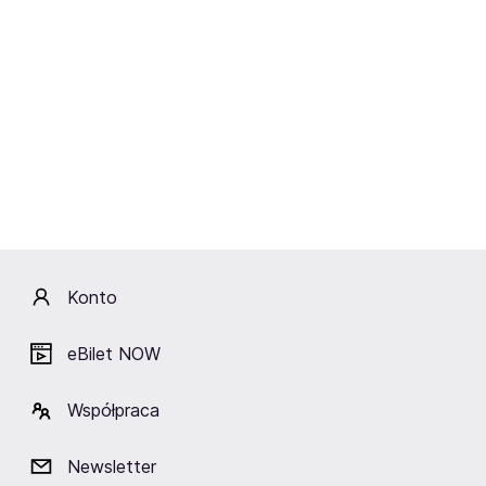
O wydarzeniu
Jedyny taki festiwal w Lublinie! Już 31 marca - 2
kwietnia 2023 na Targach Lublin odbędzie się
FANCON, czyli polski comic con! Bilety na konwent
już w sprzedaży!
Zobacz więcej
Konto
Podobne wydarzenia
eBilet NOW
Współpraca
Newsletter