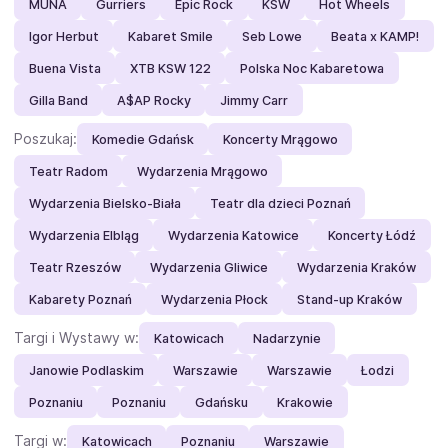
MUNA
Gurriers
Epic Rock
KSW
Hot Wheels
Igor Herbut
Kabaret Smile
Seb Lowe
Beata x KAMP!
Buena Vista
XTB KSW 122
Polska Noc Kabaretowa
Gilla Band
A$AP Rocky
Jimmy Carr
Poszukaj:
Komedie Gdańsk
Koncerty Mrągowo
Teatr Radom
Wydarzenia Mrągowo
Wydarzenia Bielsko-Biała
Teatr dla dzieci Poznań
Wydarzenia Elbląg
Wydarzenia Katowice
Koncerty Łódź
Teatr Rzeszów
Wydarzenia Gliwice
Wydarzenia Kraków
Kabarety Poznań
Wydarzenia Płock
Stand-up Kraków
Targi i Wystawy w:
Katowicach
Nadarzynie
Janowie Podlaskim
Warszawie
Warszawie
Łodzi
Poznaniu
Poznaniu
Gdańsku
Krakowie
Targi w:
Katowicach
Poznaniu
Warszawie