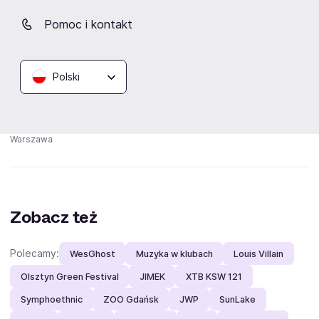
Pomoc i kontakt
Polski
13th Warsaw Tattoo
Auto Moto Show Toruń
Whisky Live Wa
Convention powered by
2026
25-26.09.2026
Perła
30.08.2026
Warszawa
19-20.09.2026
Toruń
Warszawa
Zobacz też
Polecamy:
WesGhost
Muzyka w klubach
Louis Villain
Olsztyn Green Festival
JIMEK
XTB KSW 121
Symphoethnic
ZOO Gdańsk
JWP
SunLake