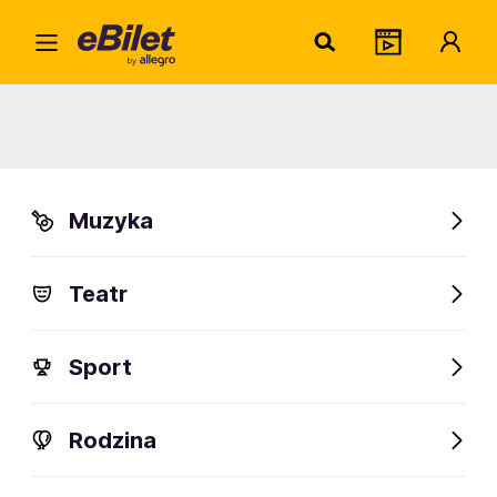
Home
Biznes
Targi
FanCon 2023 Lublin
FanCon 2023 Lublin
Muzyka
Organizator:
VYRAL Sp. z o.o.
Teatr
FanAlert
46
Sport
Rodzina