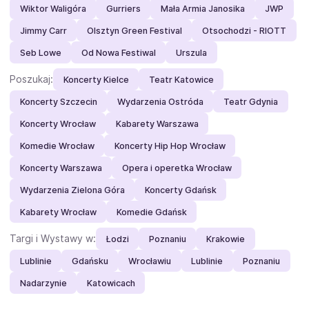
Wiktor Waligóra
Gurriers
Mała Armia Janosika
JWP
Jimmy Carr
Olsztyn Green Festival
Otsochodzi - RIOTT
Seb Lowe
Od Nowa Festiwal
Urszula
Poszukaj:
Koncerty Kielce
Teatr Katowice
Koncerty Szczecin
Wydarzenia Ostróda
Teatr Gdynia
Koncerty Wrocław
Kabarety Warszawa
Komedie Wrocław
Koncerty Hip Hop Wrocław
Koncerty Warszawa
Opera i operetka Wrocław
Wydarzenia Zielona Góra
Koncerty Gdańsk
Kabarety Wrocław
Komedie Gdańsk
Targi i Wystawy w:
Łodzi
Poznaniu
Krakowie
Lublinie
Gdańsku
Wrocławiu
Lublinie
Poznaniu
Nadarzynie
Katowicach