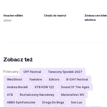
Voucher eBilet
Chodź do teatru!
Zmiana cen bile
wkrótce
eBilet
Zobacz też
Polecamy:
OFF Festival
Taneczny Spodek 2027
WesGhost
Yaelokre
Editors
B-DAY Festival
Andrea Bocelli
XTB KSW 122
Sound Of The Ages
ATB
Roztańczony Narodowy
Materiafest XIV
ABBA Symfonicznie
Droga Do Boga
Son Lux