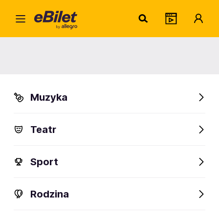
PayP
Home
PayPo
PayPo
Muzyka
Teatr
Sport
Rodzina