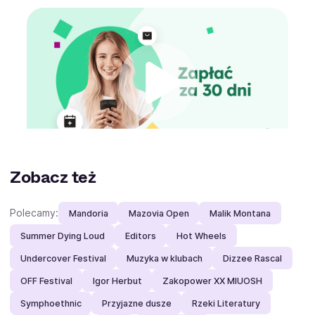
Zobacz też
Polecamy:
Mandoria
Mazovia Open
Malik Montana
Summer Dying Loud
Editors
Hot Wheels
Undercover Festival
Muzyka w klubach
Dizzee Rascal
OFF Festival
Igor Herbut
Zakopower XX MIUOSH
Symphoethnic
Przyjazne dusze
Rzeki Literatury