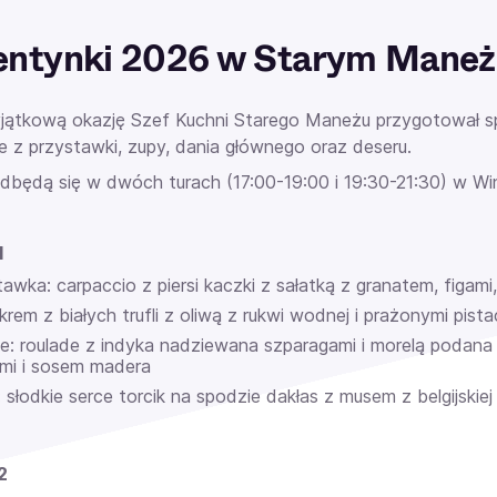
entynki 2026 w Starym Maneż
jątkową okazję Szef Kuchni Starego Maneżu przygotował s
ie z przystawki, zupy, dania głównego oraz deseru.
odbędą się w dwóch turach (17:00-19:00 i 19:30-21:30) w Wi
1
awka: carpaccio z piersi kaczki z sałatką z granatem, figami
krem z białych trufli z oliwą z rukwi wodnej i prażonymi pista
ie: roulade z indyka nadziewana szparagami i morelą podana
ami i sosem madera
 słodkie serce torcik na spodzie dakłas z musem z belgijskiej
2