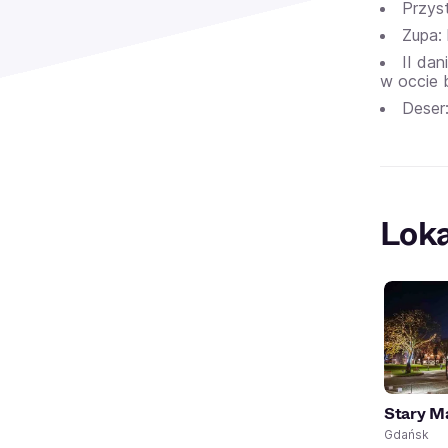
Przys
Zupa: 
II da
w occie 
Deser:
Loka
Stary M
Gdańsk