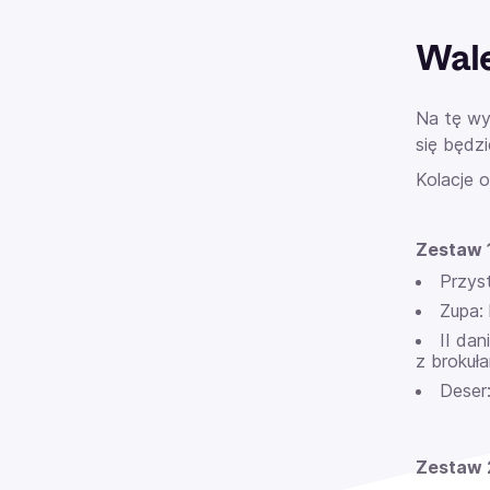
Wal
Na tę wy
się będz
Kolacje 
Zestaw 
Przyst
Zupa: 
II dan
z brokuł
Deser:
Zestaw 