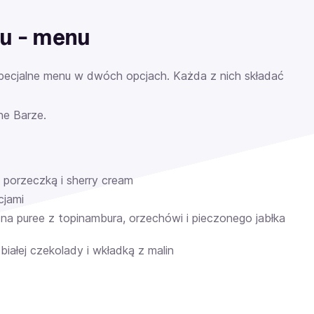
u - menu
pecjalne menu w dwóch opcjach. Każda z nich składać
ne Barze.
, porzeczką i sherry cream
cjami
 na puree z topinambura, orzechówi i pieczonego jabłka
 białej czekolady i wkładką z malin