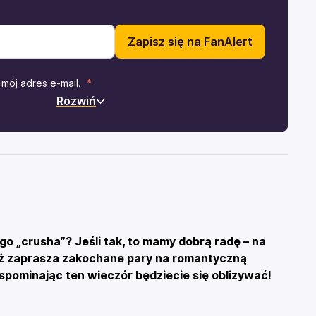
Zapisz się na FanAlert
mój adres e-mail.
Rozwiń
o „crusha”? Jeśli tak, to mamy dobrą radę – na
neż zaprasza zakochane pary na romantyczną
wspominając ten wieczór będziecie się oblizywać!