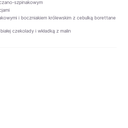
ryczano-szpinakowym
cjami
rakowymi i boczniakiem królewskim z cebulką borettane
 białej czekolady i wkładką z malin