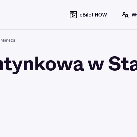
eBilet NOW
W
m Maneżu
ntynkowa w St