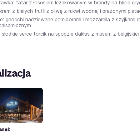
tawka: tatar z łososiem leżakowanym w brandy na blinie g
krem z białych trufli z oliwą z rukwi wodnej i prażonymi pista
nie: gnocchi nadziewane pomidorami i mozzarellą z szyjkami 
balsamicznym
 słodkie serce torcik na spodzie dakłas z musem z belgijskiej
lizacja
aneż