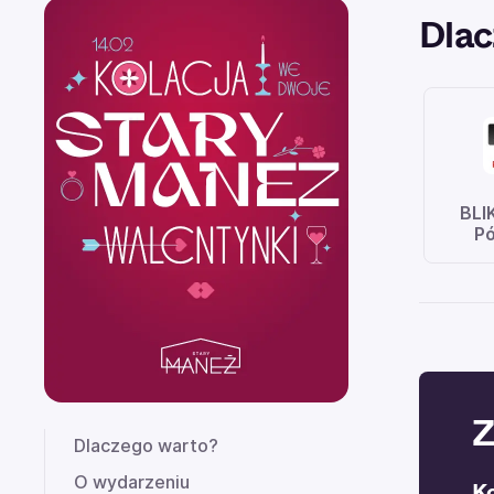
Dlac
BLI
Pó
Z
Dlaczego warto?
O wydarzeniu
K