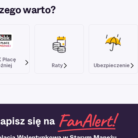
zego warto?
K Płacę
źniej
Raty
Ubezpieczenie
apisz się na
olacja Walentynkowa w Starym Maneżu