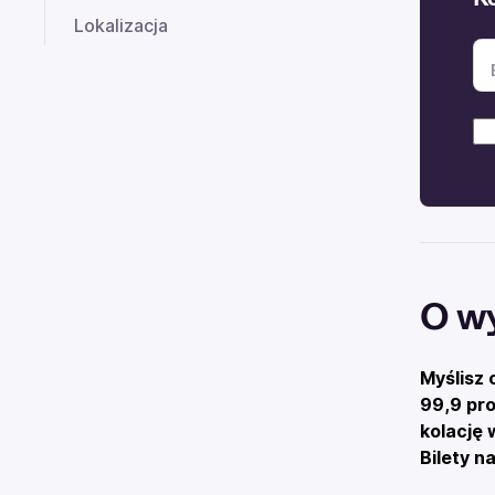
Lokalizacja
O w
Myślisz 
99,9 pro
kolację 
Bilety n