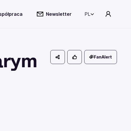
spółpraca
Newsletter
PL
arym
FanAlert