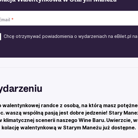
Email
Chcę otrzymywać powiadomienia o wydarzeniach na eBilet.pl na 
ydarzeniu
o walentynkowej randce z osobą, na którą masz potężneg
c. waszą wspólną pasją jest dobre jedzenie! Stary Ma
w klimatycznej scenerii naszego Wine Baru. Uwierzcie, 
a kolację walentynkową w Starym Maneżu już dostępne.