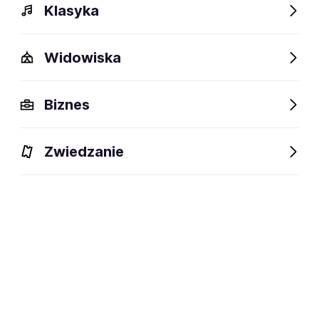
Klasyka
Widowiska
Biznes
Zwiedzanie
Dlaczego warto?
O wydarzeniu
Artyści
Lokalizac
Dlaczego warto?