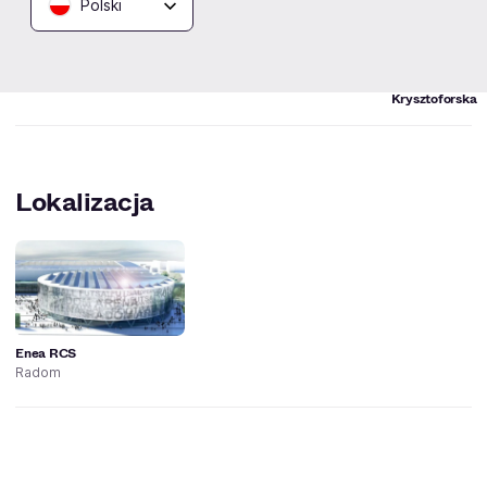
Polski
Łukasz Górecki
Rafał Zub
Łukasz
Ciocia od
"lukasdata"
klocków -
Więcek
Joanna
Krysztoforska
Lokalizacja
Enea RCS
Radom