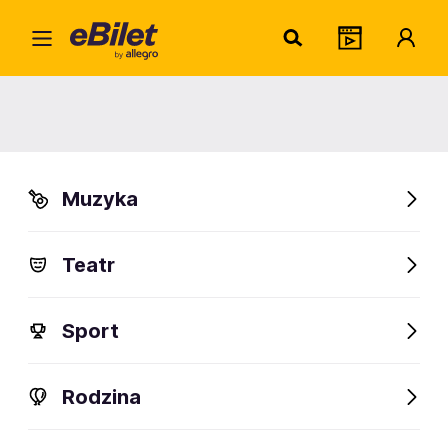
Home
Rodzina
Widowiska dla dzieci
Mazowiecki Festiwal
Klocków
Mazowiecki Festiwal Klocków
Muzyka
Radom
Organizator:
PS-PROJECT Piotr Szymański
Teatr
Sport
FanAlert
120
Rodzina