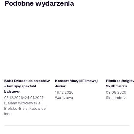
Podobne wydarzenia
Balet Dziadek do orzechów
Koncert Muzyki Filmowej
Piknik ze śmigł
- familijny spektakl
Junior
Skalbmierzu
baletowy
19.12.2026
09.08.2026
05.12.2026-24.01.2027
Warszawa
Skalbmierz
Bielany Wrocławskie,
Bielsko-Biała, Katowice i
inne