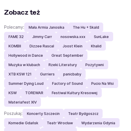
Zobacz też
Polecamy:
Mała Armia Janosika
The Hu + Skald
FAME 32
Jimmy Carr
nosowska.xxx
SunLake
KOMBII
Dizzee Rascal
Joost Klein
Khalid
Hollywood in Dance
Great September
Muzyka w klubach
Rzeki Literatury
Pozytywni
XTB KSW 121
Gurriers
panicbaby
Summer Dying Loud
Factory of Sound
Pucio Na Wsi
KSW
TOREWAR
Festiwal Kultury Kresowej
Materiafest XIV
Poszukaj:
Koncerty Szczecin
Teatr Bydgoszcz
Komedie Gdańsk
Teatr Wrocław
Wydarzenia Gdynia