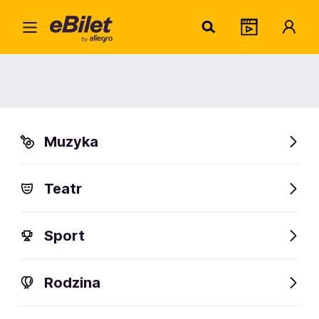
Home
Muzyka
Inne
TIK
TIK
Muzyka
Kraków
Organizator:
GO2SHOW
Teatr
Sport
FanAlert
Rodzina