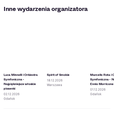
Inne wydarzenia organizatora
Luca Minnelli i Orkiestra
Spirit of Smokie
Marcello Rota i 
Symfoniczna -
Symfoniczna - Ni
18.12.2026
Najpiękniejsze włoskie
Ennio Morricone
Warszawa
piosenki
01.12.2026
02.12.2026
Gdańsk
Gdańsk