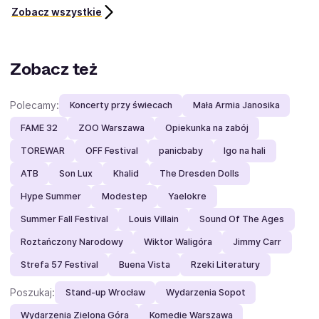
Zobacz wszystkie
Zobacz też
Polecamy:
Koncerty przy świecach
Mała Armia Janosika
FAME 32
ZOO Warszawa
Opiekunka na zabój
TOREWAR
OFF Festival
panicbaby
Igo na hali
ATB
Son Lux
Khalid
The Dresden Dolls
Hype Summer
Modestep
Yaelokre
Summer Fall Festival
Louis Villain
Sound Of The Ages
Roztańczony Narodowy
Wiktor Waligóra
Jimmy Carr
Strefa 57 Festival
Buena Vista
Rzeki Literatury
Poszukaj:
Stand-up Wrocław
Wydarzenia Sopot
Wydarzenia Zielona Góra
Komedie Warszawa