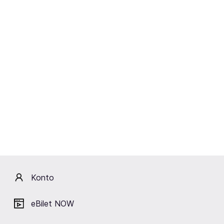
hity, brzmienie na żywo i miłe niespodzianki.
Jeśli
czekałeś na prawdziwy ukraiński zapał – TIK da Ci go w
pełni!
20 lat na scenie to historia, którą warto przeżyć razem.
Przyjdź do TIK i stań się częścią wspaniałego
muzycznego święta!
Lokalizacja
Konto
Klub Kwadrat
Kraków
eBilet NOW