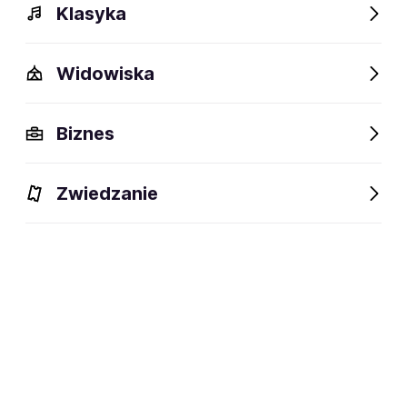
Klasyka
Widowiska
Biznes
Zwiedzanie
Dlaczego warto?
O wydarzeniu
Lokalizacja
Dlaczego warto?