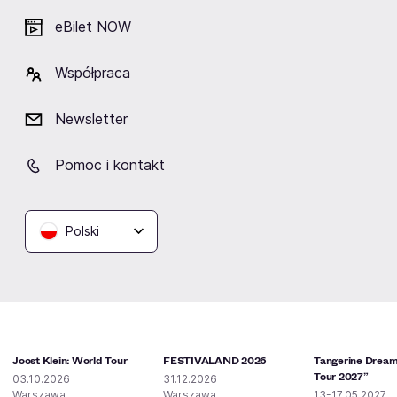
Energy 2000 Katowice
eBilet NOW
Katowice
Współpraca
Newsletter
Podobne wydarzenia
Pomoc i kontakt
Polski
Joost Klein: World Tour
FESTIVALAND 2026
Tangerine Dream
Tour 2027”
03.10.2026
31.12.2026
Warszawa
Warszawa
13-17.05.2027