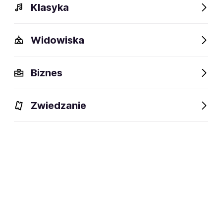
Klasyka
Widowiska
Biznes
Zwiedzanie
Dlaczego warto?
O wydarzeniu
Lokalizacja
Dlaczego warto?