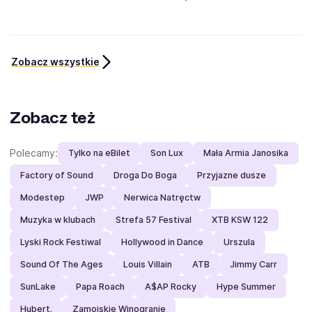
Zobacz wszystkie
Zobacz też
Polecamy:
Tylko na eBilet
Son Lux
Mała Armia Janosika
Factory of Sound
Droga Do Boga
Przyjazne dusze
Modestep
JWP
Nerwica Natręctw
Muzyka w klubach
Strefa 57 Festival
XTB KSW 122
Lyski Rock Festiwal
Hollywood in Dance
Urszula
Sound Of The Ages
Louis Villain
ATB
Jimmy Carr
SunLake
Papa Roach
A$AP Rocky
Hype Summer
Hubert.
Zamojskie Winogranie